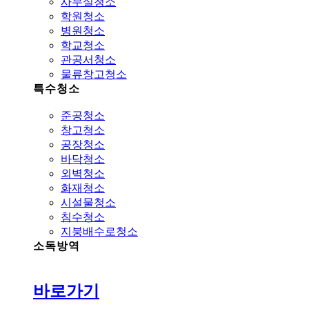
사무실청소
학원청소
병원청소
학교청소
관공서청소
물류창고청소
특수청소
준공청소
창고청소
공장청소
바닥청소
외벽청소
화재청소
시설물청소
침수청소
지붕배수로청소
소독방역
바로가기