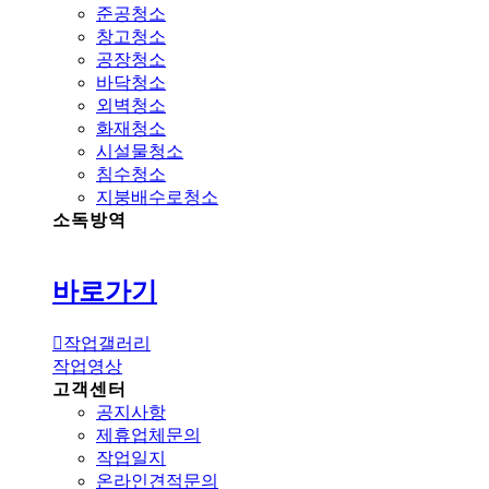
준공청소
창고청소
공장청소
바닥청소
외벽청소
화재청소
시설물청소
침수청소
지붕배수로청소
소독방역
바로가기
작업갤러리
작업영상
고객센터
공지사항
제휴업체문의
작업일지
온라인견적문의