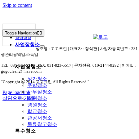
Skip to content
작업갤러리
Toggle Navigation
작업영상
사업장청소
상호명 : 고고크린 | 대표자 : 장석환 | 사업자등록번호 : 231-01
생관리용역업.소독업
TEL: 031-823-5515 | FAX: 031-823-5517 | 문자전용: 010-2144-9292 | 이메일 :
사업장청소
gogoclean2@naver.com
상가청소
“Copyright ⓒ 2014 고고크린 All Rights Reserved.”
주방청소
사무실청소
Page load link
상단으로 가기
학원청소
병원청소
학교청소
관공서청소
물류창고청소
특수청소