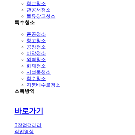
학교청소
관공서청소
물류창고청소
특수청소
준공청소
창고청소
공장청소
바닥청소
외벽청소
화재청소
시설물청소
침수청소
지붕배수로청소
소독방역
바로가기
작업갤러리
작업영상