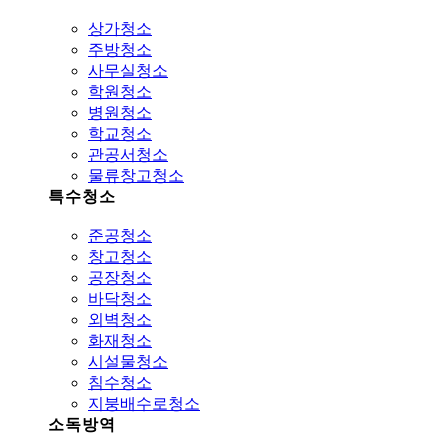
상가청소
주방청소
사무실청소
학원청소
병원청소
학교청소
관공서청소
물류창고청소
특수청소
준공청소
창고청소
공장청소
바닥청소
외벽청소
화재청소
시설물청소
침수청소
지붕배수로청소
소독방역