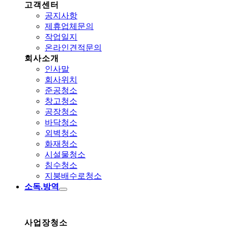
고객센터
공지사항
제휴업체문의
작업일지
온라인견적문의
회사소개
인사말
회사위치
준공청소
창고청소
공장청소
바닥청소
외벽청소
화재청소
시설물청소
침수청소
지붕배수로청소
소독.방역
사업장청소