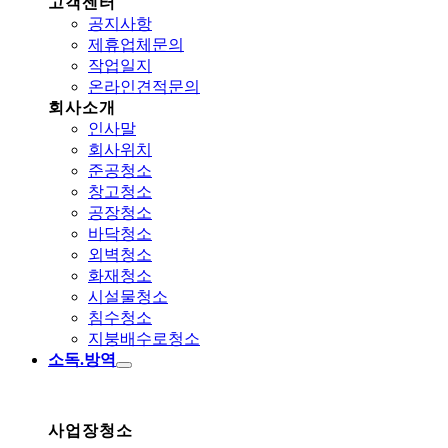
고객센터
공지사항
제휴업체문의
작업일지
온라인견적문의
회사소개
인사말
회사위치
준공청소
창고청소
공장청소
바닥청소
외벽청소
화재청소
시설물청소
침수청소
지붕배수로청소
소독.방역
사업장청소