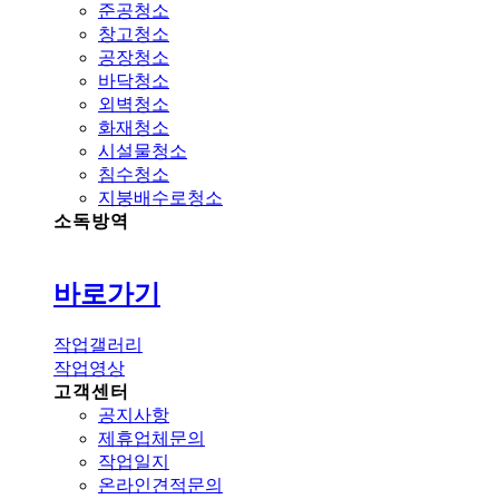
준공청소
창고청소
공장청소
바닥청소
외벽청소
화재청소
시설물청소
침수청소
지붕배수로청소
소독방역
바로가기
작업갤러리
작업영상
고객센터
공지사항
제휴업체문의
작업일지
온라인견적문의