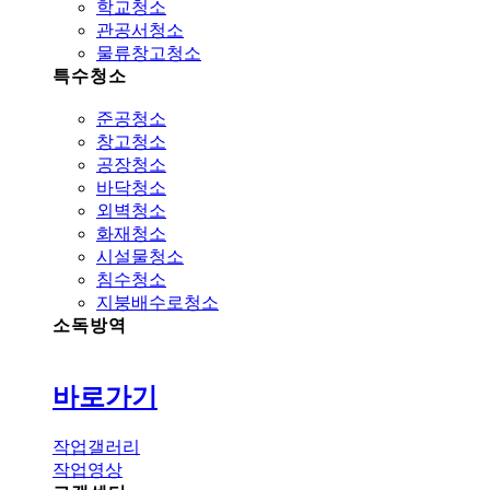
학교청소
관공서청소
물류창고청소
특수청소
준공청소
창고청소
공장청소
바닥청소
외벽청소
화재청소
시설물청소
침수청소
지붕배수로청소
소독방역
바로가기
작업갤러리
작업영상