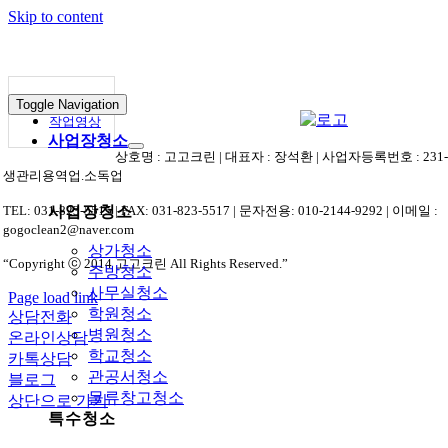
Skip to content
작업갤러리
Toggle Navigation
작업영상
사업장청소
상호명 : 고고크린 | 대표자 : 장석환 | 사업자등록번호 : 231-01
생관리용역업.소독업
TEL: 031-823-5515 | FAX: 031-823-5517 | 문자전용: 010-2144-9292 | 이메일 :
사업장청소
gogoclean2@naver.com
상가청소
“Copyright ⓒ 2014 고고크린 All Rights Reserved.”
주방청소
사무실청소
Page load link
학원청소
상담전화
병원청소
온라인상담
학교청소
카톡상담
관공서청소
블로그
물류창고청소
상단으로 가기
특수청소