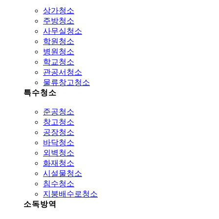
상가청소
주방청소
사무실청소
학원청소
병원청소
학교청소
관공서청소
물류창고청소
특수청소
준공청소
창고청소
공장청소
바닥청소
외벽청소
화재청소
시설물청소
침수청소
지붕배수로청소
소독방역