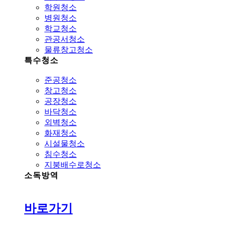
학원청소
병원청소
학교청소
관공서청소
물류창고청소
특수청소
준공청소
창고청소
공장청소
바닥청소
외벽청소
화재청소
시설물청소
침수청소
지붕배수로청소
소독방역
바로가기