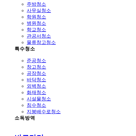
주방청소
사무실청소
학원청소
병원청소
학교청소
관공서청소
물류창고청소
특수청소
준공청소
창고청소
공장청소
바닥청소
외벽청소
화재청소
시설물청소
침수청소
지붕배수로청소
소독방역