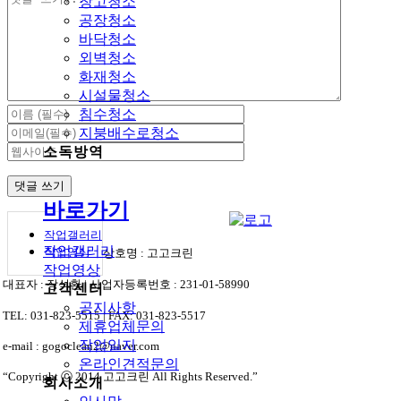
창고청소
글
공장청소
바닥청소
외벽청소
화재청소
시설물청소
침수청소
지붕배수로청소
소독방역
바로가기
작업갤러리
작업갤러리
작업영상
상호명 : 고고크린
작업영상
대표자 : 장석환 | 사업자등록번호 : 231-01-58990
고객센터
공지사항
TEL: 031-823-5515 | FAX: 031-823-5517
제휴업체문의
작업일지
e-mail : gogoclean2@naver.com
온라인견적문의
“Copyright ⓒ 2014 고고크린 All Rights Reserved.”
회사소개