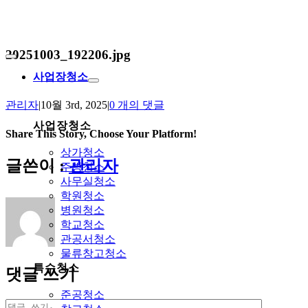
Skip
to
content
20251003_192206.jpg
Toggle
Navigation
사업장청소
관리자
|
10월 3rd, 2025
|
0 개의 댓글
사업장청소
Share This Story, Choose Your Platform!
상가청소
Facebook
Twitter
Reddit
LinkedIn
Tumblr
Pinterest
Vk
이
글쓴이 :
관리자
주방청소
메
사무실청소
일
학원청소
병원청소
학교청소
관공서청소
물류창고청소
특수청소
댓글 쓰기
준공청소
댓