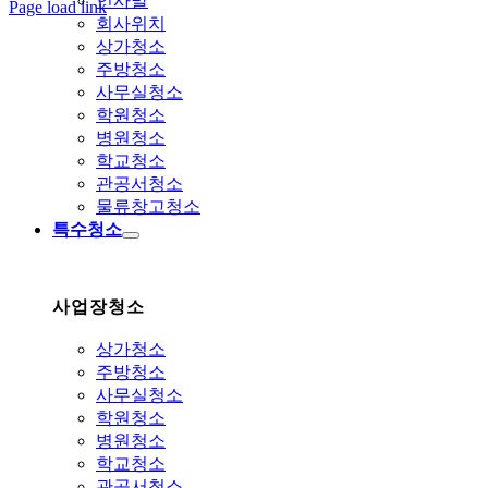
인사말
Page load link
회사위치
상
상가청소
단
주방청소
으
사무실청소
로
학원청소
가
병원청소
기
학교청소
관공서청소
물류창고청소
특수청소
사업장청소
상가청소
주방청소
사무실청소
학원청소
병원청소
학교청소
관공서청소