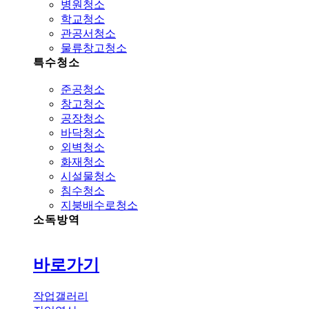
병원청소
학교청소
관공서청소
물류창고청소
특수청소
준공청소
창고청소
공장청소
바닥청소
외벽청소
화재청소
시설물청소
침수청소
지붕배수로청소
소독방역
바로가기
작업갤러리