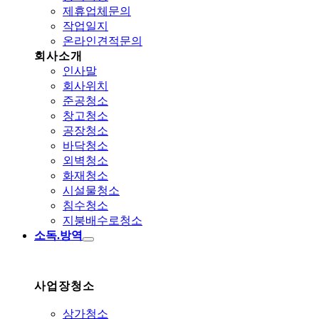
제휴업체문의
작업일지
온라인견적문의
회사소개
인사말
회사위치
준공청소
창고청소
공장청소
바닥청소
외벽청소
화재청소
시설물청소
침수청소
지붕배수로청소
소독.방역
사업장청소
상가청소