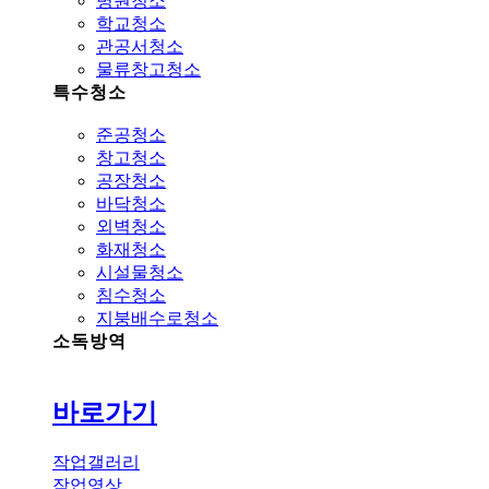
병원청소
학교청소
관공서청소
물류창고청소
특수청소
준공청소
창고청소
공장청소
바닥청소
외벽청소
화재청소
시설물청소
침수청소
지붕배수로청소
소독방역
바로가기
작업갤러리
작업영상