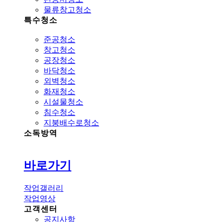
물류창고청소
특수청소
준공청소
창고청소
공장청소
바닥청소
외벽청소
화재청소
시설물청소
침수청소
지붕배수로청소
소독방역
바로가기
작업갤러리
작업영상
고객센터
공지사항