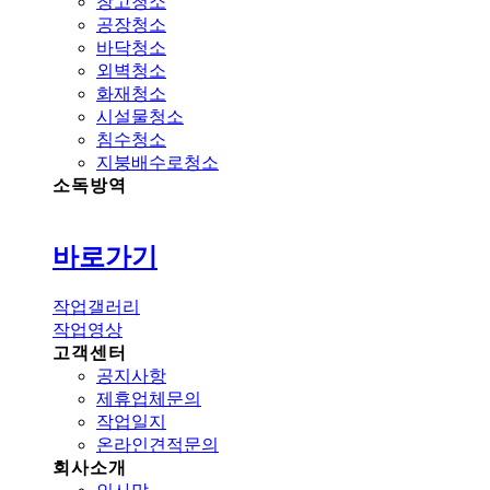
창고청소
공장청소
바닥청소
외벽청소
화재청소
시설물청소
침수청소
지붕배수로청소
소독방역
바로가기
작업갤러리
작업영상
고객센터
공지사항
제휴업체문의
작업일지
온라인견적문의
회사소개