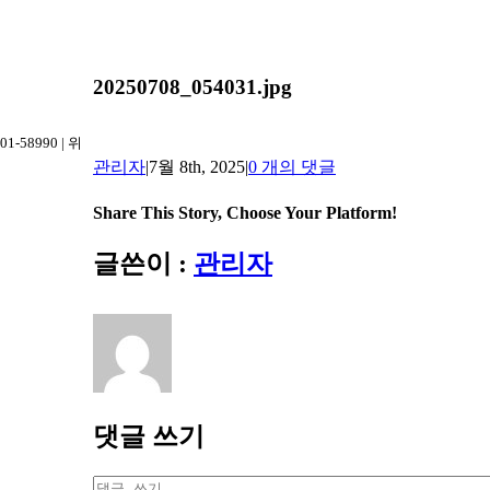
20250708_054031.jpg
-58990 | 위
관리자
|
7월 8th, 2025
|
0 개의 댓글
Share This Story, Choose Your Platform!
Facebook
Twitter
Reddit
LinkedIn
Tumblr
Pinterest
Vk
이
글쓴이 :
관리자
메
일
댓글 쓰기
댓