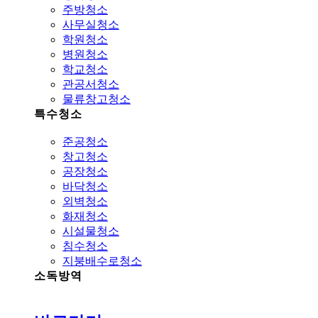
주방청소
사무실청소
학원청소
병원청소
학교청소
관공서청소
물류창고청소
특수청소
준공청소
창고청소
공장청소
바닥청소
외벽청소
화재청소
시설물청소
침수청소
지붕배수로청소
소독방역