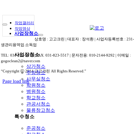
Skip
to
content
작업갤러리
Toggle
작업영상
Navigation
사업장청소
상호명 : 고고크린 | 대표자 : 장석환 | 사업자등록번호 : 231-01
생관리용역업.소독업
사업장청소
TEL: 031-823-5515 | FAX: 031-823-5517 | 문자전용: 010-2144-9292 | 이메일 :
gogoclean2@naver.com
상가청소
“Copyright ⓒ 2014 고고크린 All Rights Reserved.”
주방청소
사무실청소
Page load link
학원청소
상
병원청소
단
학교청소
으
관공서청소
로
물류창고청소
가
특수청소
기
준공청소