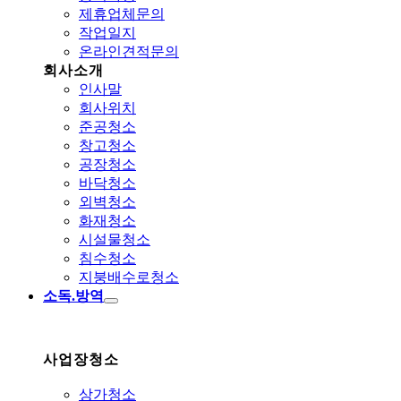
제휴업체문의
작업일지
온라인견적문의
회사소개
인사말
회사위치
준공청소
창고청소
공장청소
바닥청소
외벽청소
화재청소
시설물청소
침수청소
지붕배수로청소
소독.방역
사업장청소
상가청소