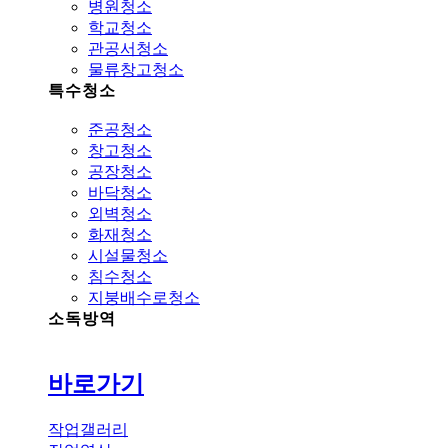
병원청소
학교청소
관공서청소
물류창고청소
특수청소
준공청소
창고청소
공장청소
바닥청소
외벽청소
화재청소
시설물청소
침수청소
지붕배수로청소
소독방역
바로가기
작업갤러리