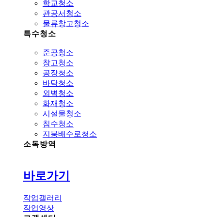
학교청소
관공서청소
물류창고청소
특수청소
준공청소
창고청소
공장청소
바닥청소
외벽청소
화재청소
시설물청소
침수청소
지붕배수로청소
소독방역
바로가기
작업갤러리
작업영상