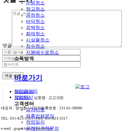
준공청소
창고청소
공장청소
바닥청소
외벽청소
화재청소
시설물청소
댓글
침수청소
지붕배수로청소
소독방역
바로가기
작업갤러리
작업갤러리
작업영상
작업영상
상호명 : 고고크린
고객센터
대표자 : 장석환 | 사업자등록번호 : 231-01-58990
공지사항
제휴업체문의
TEL: 031-823-5515 | FAX: 031-823-5517
작업일지
온라인견적문의
e-mail : gogoclean2@naver.com