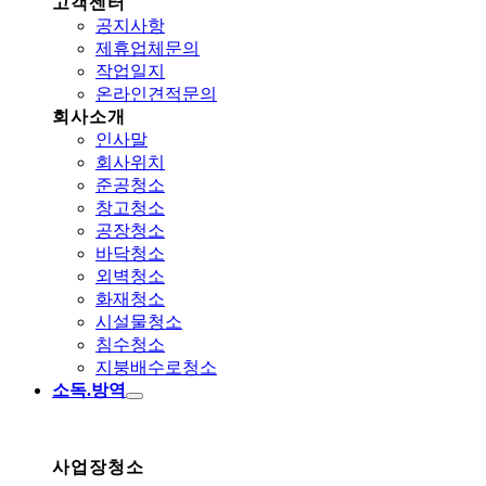
고객센터
공지사항
제휴업체문의
작업일지
온라인견적문의
회사소개
인사말
회사위치
준공청소
창고청소
공장청소
바닥청소
외벽청소
화재청소
시설물청소
침수청소
지붕배수로청소
소독.방역
사업장청소