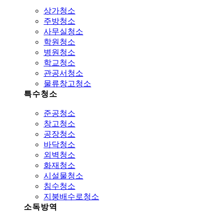
상가청소
주방청소
사무실청소
학원청소
병원청소
학교청소
관공서청소
물류창고청소
특수청소
준공청소
창고청소
공장청소
바닥청소
외벽청소
화재청소
시설물청소
침수청소
지붕배수로청소
소독방역