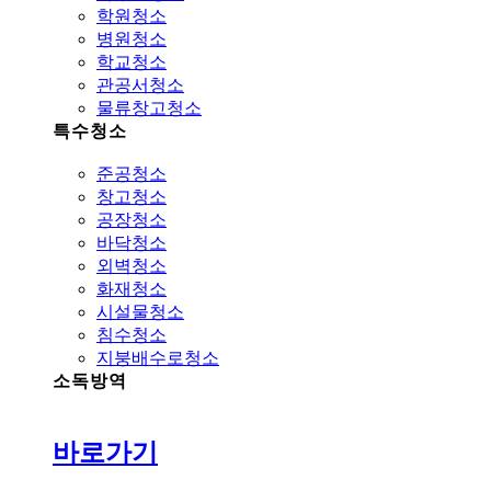
학원청소
병원청소
학교청소
관공서청소
물류창고청소
특수청소
준공청소
창고청소
공장청소
바닥청소
외벽청소
화재청소
시설물청소
침수청소
지붕배수로청소
소독방역
바로가기