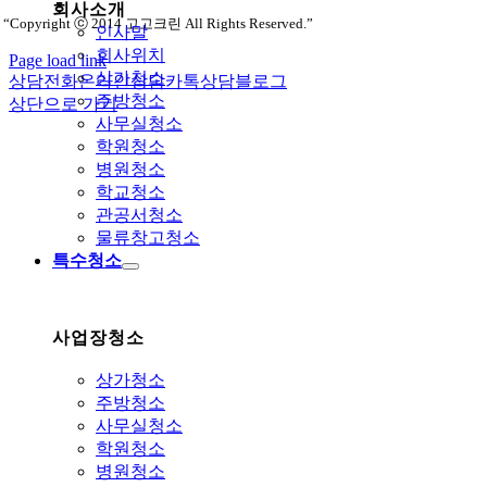
회사소개
“Copyright ⓒ 2014 고고크린 All Rights Reserved.”
인사말
회사위치
Page load link
상가청소
상담전화
온라인상담
카톡상담
블로그
주방청소
상단으로 가기
사무실청소
학원청소
병원청소
학교청소
관공서청소
물류창고청소
특수청소
사업장청소
상가청소
주방청소
사무실청소
학원청소
병원청소