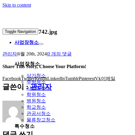
Skip to content
20240620_181742.jpg
Toggle Navigation
사업장청소
관리자
|
6월 20th, 2024
|
0 개의 댓글
사업장청소
Share This Story, Choose Your Platform!
상가청소
Facebook
Twitter
Reddit
LinkedIn
Tumblr
Pinterest
Vk
이메일
주방청소
글쓴이 :
관리자
사무실청소
학원청소
병원청소
학교청소
관공서청소
물류창고청소
특수청소
댓글 쓰기