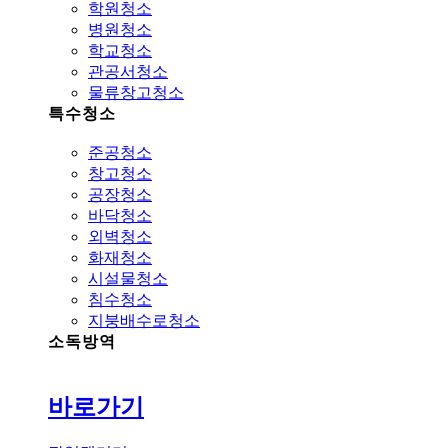
학원청소
병원청소
학교청소
관공서청소
물류창고청소
특수청소
준공청소
창고청소
공장청소
바닥청소
외벽청소
화재청소
시설물청소
침수청소
지붕배수로청소
소독방역
바로가기