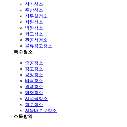
상가청소
주방청소
사무실청소
학원청소
병원청소
학교청소
관공서청소
물류창고청소
특수청소
준공청소
창고청소
공장청소
바닥청소
외벽청소
화재청소
시설물청소
침수청소
지붕배수로청소
소독방역