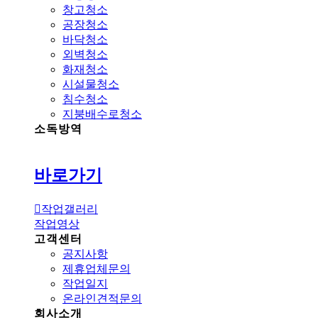
가
창고청소
기
공장청소
바닥청소
외벽청소
화재청소
시설물청소
침수청소
지붕배수로청소
소독방역
바로가기
작업갤러리
작업영상
고객센터
공지사항
제휴업체문의
작업일지
온라인견적문의
회사소개