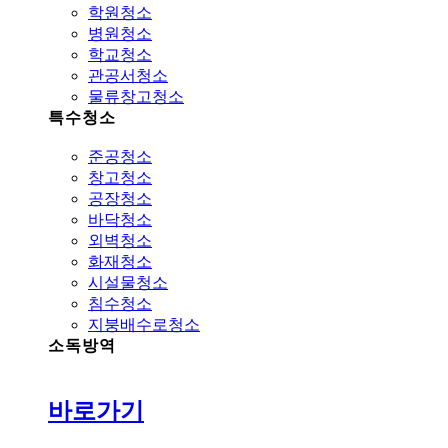
학원청소
병원청소
학교청소
관공서청소
물류창고청소
특수청소
준공청소
창고청소
공장청소
바닥청소
외벽청소
화재청소
시설물청소
침수청소
지붕배수로청소
소독방역
바로가기