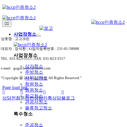
Skip
to
content
Toggle
Navigation
사업장청소
상호명 : 고고크린
대표자 : 장석환 | 사업자등록번호 : 231-01-58990
사업장청소
TEL: 031-823-5515 | FAX: 031-823-5517
상가청소
e-mail : gogoclean2@naver.com
주방청소
“Copyright ⓒ 2014 고고크린 All Rights Reserved.”
사무실청소
학원청소
Page load link
병원청소
학교청소
상담전화
온라인상담
카톡상담
블로그
관공서청소
상
물류창고청소
단
특수청소
으
로
준공청소