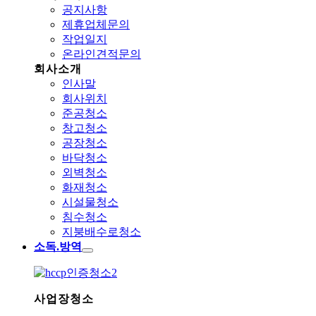
공지사항
제휴업체문의
작업일지
온라인견적문의
회사소개
인사말
회사위치
준공청소
창고청소
공장청소
바닥청소
외벽청소
화재청소
시설물청소
침수청소
지붕배수로청소
소독.방역
사업장청소