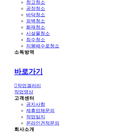
창고청소
공장청소
바닥청소
외벽청소
화재청소
시설물청소
침수청소
지붕배수로청소
소독방역
바로가기
작업갤러리
작업영상
고객센터
공지사항
제휴업체문의
작업일지
온라인견적문의
회사소개