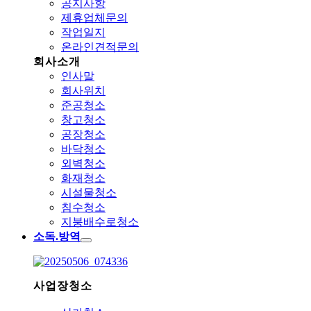
공지사항
제휴업체문의
작업일지
온라인견적문의
회사소개
인사말
회사위치
준공청소
창고청소
공장청소
바닥청소
외벽청소
화재청소
시설물청소
침수청소
지붕배수로청소
소독.방역
사업장청소