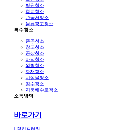
병원청소
학교청소
관공서청소
물류창고청소
특수청소
준공청소
창고청소
공장청소
바닥청소
외벽청소
화재청소
시설물청소
침수청소
지붕배수로청소
소독방역
바로가기
작업갤러리