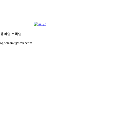
생관리용역업.소독업
gogoclean2@naver.com