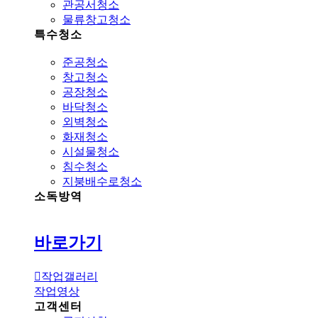
관공서청소
물류창고청소
특수청소
준공청소
창고청소
공장청소
바닥청소
외벽청소
화재청소
시설물청소
침수청소
지붕배수로청소
소독방역
바로가기
작업갤러리
작업영상
고객센터