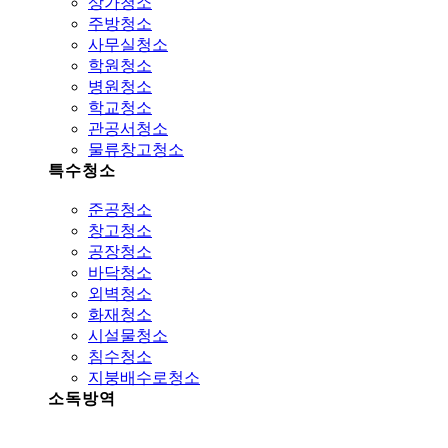
상가청소
주방청소
사무실청소
학원청소
병원청소
학교청소
관공서청소
물류창고청소
특수청소
준공청소
창고청소
공장청소
바닥청소
외벽청소
화재청소
시설물청소
침수청소
지붕배수로청소
소독방역