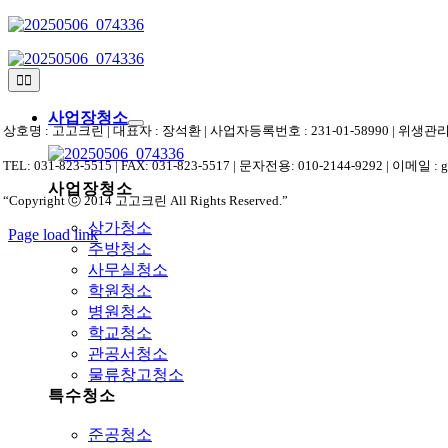
Skip
to
content
Toggle
Navigation
사업장청소
상호명 : 고고크린 | 대표자 : 장석환 | 사업자등록번호 : 231-01-58990 | 위
TEL: 031-823-5515 | FAX: 031-823-5517 | 문자전용: 010-2144-9292 | 이메일 : 
사업장청소
“Copyright ⓒ 2014 고고크린 All Rights Reserved.”
상가청소
Page load link
주방청소
상
사무실청소
단
학원청소
으
병원청소
로
학교청소
가
관공서청소
기
물류창고청소
특수청소
준공청소