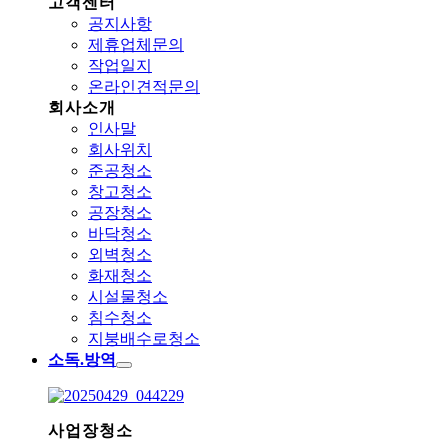
고객센터
공지사항
제휴업체문의
작업일지
온라인견적문의
회사소개
인사말
회사위치
준공청소
창고청소
공장청소
바닥청소
외벽청소
화재청소
시설물청소
침수청소
지붕배수로청소
소독.방역
사업장청소