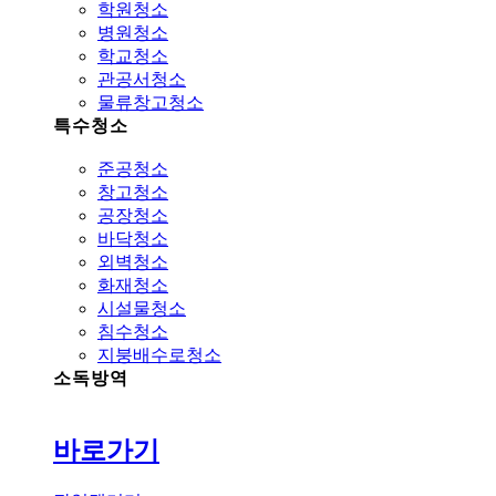
학원청소
병원청소
학교청소
관공서청소
물류창고청소
특수청소
준공청소
창고청소
공장청소
바닥청소
외벽청소
화재청소
시설물청소
침수청소
지붕배수로청소
소독방역
바로가기