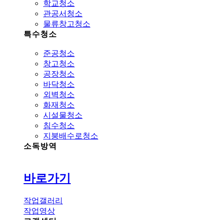
학교청소
관공서청소
물류창고청소
특수청소
준공청소
창고청소
공장청소
바닥청소
외벽청소
화재청소
시설물청소
침수청소
지붕배수로청소
소독방역
바로가기
작업갤러리
작업영상