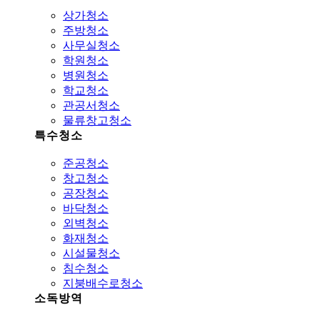
상가청소
주방청소
사무실청소
학원청소
병원청소
학교청소
관공서청소
물류창고청소
특수청소
준공청소
창고청소
공장청소
바닥청소
외벽청소
화재청소
시설물청소
침수청소
지붕배수로청소
소독방역