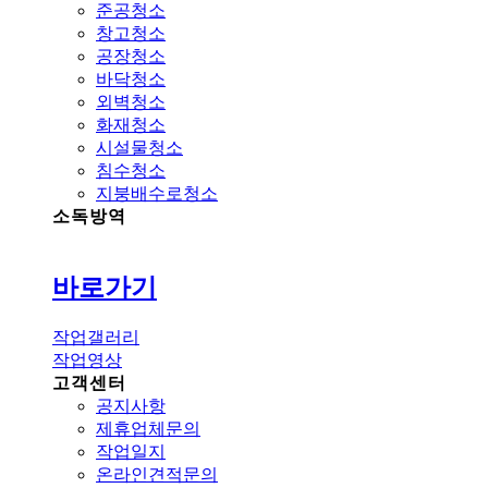
준공청소
창고청소
공장청소
바닥청소
외벽청소
화재청소
시설물청소
침수청소
지붕배수로청소
소독방역
바로가기
작업갤러리
작업영상
고객센터
공지사항
제휴업체문의
작업일지
온라인견적문의