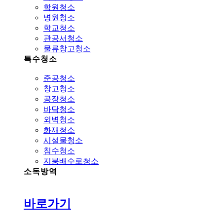
학원청소
병원청소
학교청소
관공서청소
물류창고청소
특수청소
준공청소
창고청소
공장청소
바닥청소
외벽청소
화재청소
시설물청소
침수청소
지붕배수로청소
소독방역
바로가기