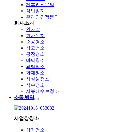
제휴업체문의
작업일지
온라인견적문의
회사소개
인사말
회사위치
준공청소
창고청소
공장청소
바닥청소
외벽청소
화재청소
시설물청소
침수청소
지붕배수로청소
소독.방역
사업장청소
상가청소