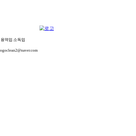
생관리용역업.소독업
gogoclean2@naver.com