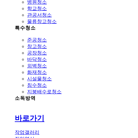
병원청소
학교청소
관공서청소
물류창고청소
특수청소
준공청소
창고청소
공장청소
바닥청소
외벽청소
화재청소
시설물청소
침수청소
지붕배수로청소
소독방역
바로가기
작업갤러리