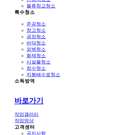
물류창고청소
특수청소
준공청소
창고청소
공장청소
바닥청소
외벽청소
화재청소
시설물청소
침수청소
지붕배수로청소
소독방역
바로가기
작업갤러리
작업영상
고객센터
공지사항