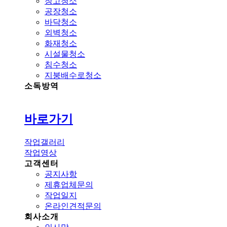
창고청소
공장청소
바닥청소
외벽청소
화재청소
시설물청소
침수청소
지붕배수로청소
소독방역
바로가기
작업갤러리
작업영상
고객센터
공지사항
제휴업체문의
작업일지
온라인견적문의
회사소개