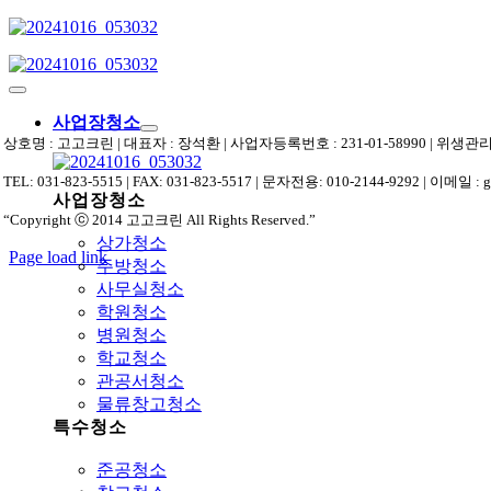
Skip
to
content
Toggle
Navigation
사업장청소
상호명 : 고고크린 | 대표자 : 장석환 | 사업자등록번호 : 231-01-58990 | 위
TEL: 031-823-5515 | FAX: 031-823-5517 | 문자전용: 010-2144-9292 | 이메일 : 
사업장청소
“Copyright ⓒ 2014 고고크린 All Rights Reserved.”
상가청소
Page load link
주방청소
상
사무실청소
단
학원청소
으
병원청소
로
학교청소
가
관공서청소
기
물류창고청소
특수청소
준공청소