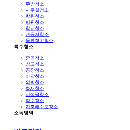
주방청소
사무실청소
학원청소
병원청소
학교청소
관공서청소
물류창고청소
특수청소
준공청소
창고청소
공장청소
바닥청소
외벽청소
화재청소
시설물청소
침수청소
지붕배수로청소
소독방역