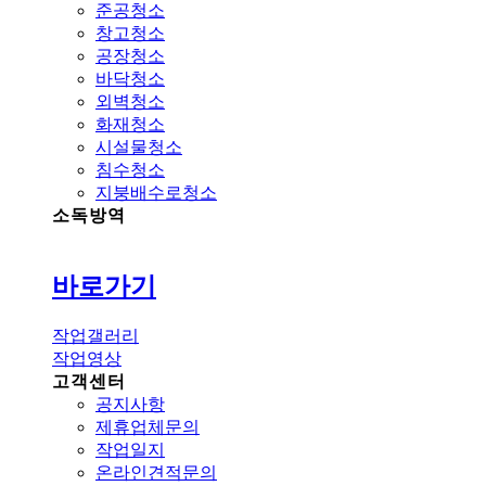
준공청소
창고청소
공장청소
바닥청소
외벽청소
화재청소
시설물청소
침수청소
지붕배수로청소
소독방역
바로가기
작업갤러리
작업영상
고객센터
공지사항
제휴업체문의
작업일지
온라인견적문의