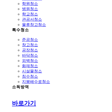
학원청소
병원청소
학교청소
관공서청소
물류창고청소
특수청소
준공청소
창고청소
공장청소
바닥청소
외벽청소
화재청소
시설물청소
침수청소
지붕배수로청소
소독방역
바로가기