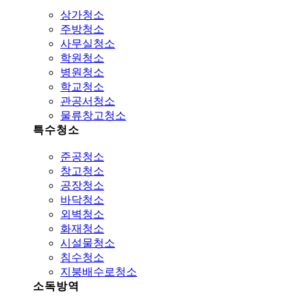
상가청소
주방청소
사무실청소
학원청소
병원청소
학교청소
관공서청소
물류창고청소
특수청소
준공청소
창고청소
공장청소
바닥청소
외벽청소
화재청소
시설물청소
침수청소
지붕배수로청소
소독방역