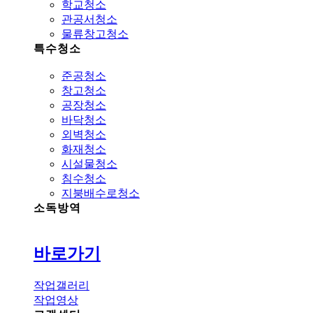
학교청소
관공서청소
물류창고청소
특수청소
준공청소
창고청소
공장청소
바닥청소
외벽청소
화재청소
시설물청소
침수청소
지붕배수로청소
소독방역
바로가기
작업갤러리
작업영상