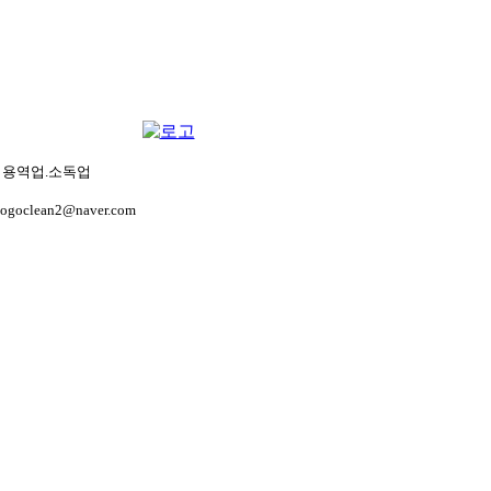
생관리용역업.소독업
gogoclean2@naver.com