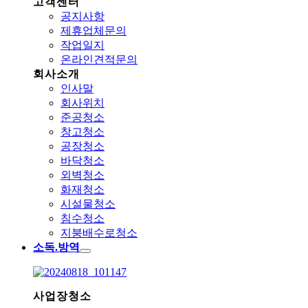
고객센터
공지사항
제휴업체문의
작업일지
온라인견적문의
회사소개
인사말
회사위치
준공청소
창고청소
공장청소
바닥청소
외벽청소
화재청소
시설물청소
침수청소
지붕배수로청소
소독.방역
사업장청소