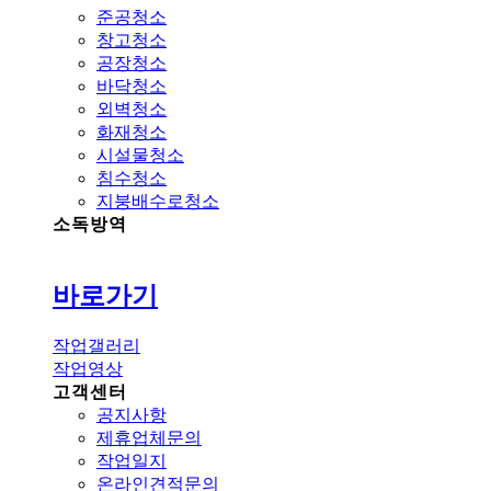
준공청소
창고청소
공장청소
바닥청소
외벽청소
화재청소
시설물청소
침수청소
지붕배수로청소
소독방역
바로가기
작업갤러리
작업영상
고객센터
공지사항
제휴업체문의
작업일지
온라인견적문의