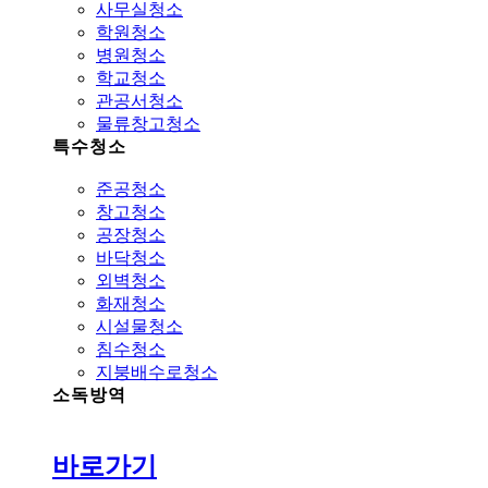
사무실청소
학원청소
병원청소
학교청소
관공서청소
물류창고청소
특수청소
준공청소
창고청소
공장청소
바닥청소
외벽청소
화재청소
시설물청소
침수청소
지붕배수로청소
소독방역
바로가기