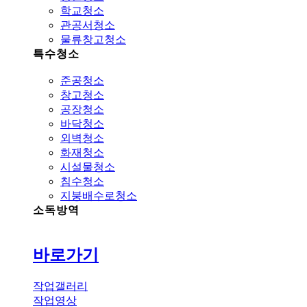
학교청소
관공서청소
물류창고청소
특수청소
준공청소
창고청소
공장청소
바닥청소
외벽청소
화재청소
시설물청소
침수청소
지붕배수로청소
소독방역
바로가기
작업갤러리
작업영상