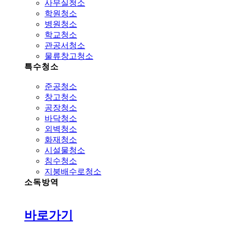
사무실청소
학원청소
병원청소
학교청소
관공서청소
물류창고청소
특수청소
준공청소
창고청소
공장청소
바닥청소
외벽청소
화재청소
시설물청소
침수청소
지붕배수로청소
소독방역
바로가기