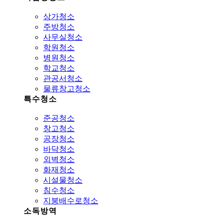
상가청소
주방청소
사무실청소
학원청소
병원청소
학교청소
관공서청소
물류창고청소
특수청소
준공청소
창고청소
공장청소
바닥청소
외벽청소
화재청소
시설물청소
침수청소
지붕배수로청소
소독방역