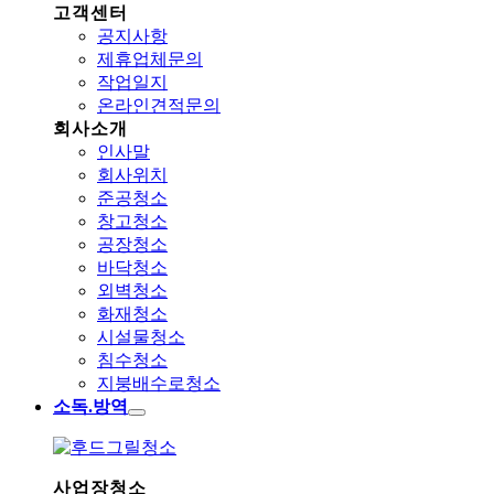
고객센터
공지사항
제휴업체문의
작업일지
온라인견적문의
회사소개
인사말
회사위치
준공청소
창고청소
공장청소
바닥청소
외벽청소
화재청소
시설물청소
침수청소
지붕배수로청소
소독.방역
사업장청소