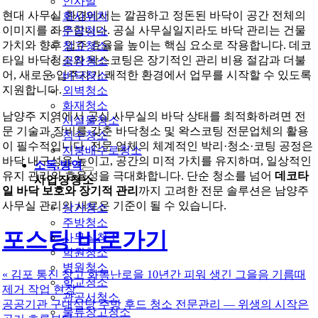
인사말
현대 사무실 환경에서는 깔끔하고 정돈된 바닥이 공간 전체의
회사위치
이미지를 좌우합니다. 공실 사무실일지라도 바닥 관리는 건물
준공청소
가치와 향후 입주 효율을 높이는 핵심 요소로 작용합니다. 데코
창고청소
타일 바닥청소와 왁스코팅은 장기적인 관리 비용 절감과 더불
공장청소
어, 새로운 입주자가 쾌적한 환경에서 업무를 시작할 수 있도록
바닥청소
지원합니다.
외벽청소
화재청소
남양주 지역에서 공실 사무실의 바닥 상태를 최적화하려면 전
시설물청소
문 기술과 장비를 갖춘 바닥청소 및 왁스코팅 전문업체의 활용
침수청소
이 필수적입니다. 전문 업체의 체계적인 박리·청소·코팅 공정은
지붕배수로청소
바닥 내구성을 높이고, 공간의 미적 가치를 유지하며, 일상적인
소독.방역
유지 관리의 효율성을 극대화합니다. 단순 청소를 넘어
데코타
사업장청소
일 바닥 보호와 장기적 관리
까지 고려한 전문 솔루션은 남양주
사무실 관리의 새로운 기준이 될 수 있습니다.
상가청소
주방청소
포스팅 바로가기
사무실청소
학원청소
병원청소
«
김포 통진 창고 화목난로을 10년간 피워 생긴 그을음 기름때
학교청소
제거 작업 현장
관공서청소
공공기관 구내식당 주방 후드 청소 전문관리 — 위생의 시작은
물류창고청소