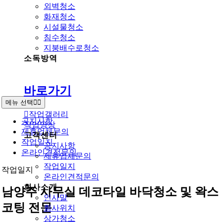
외벽청소
화재청소
시설물청소
침수청소
지붕배수로청소
소독방역
바로가기
메뉴 선택
작업갤러리
공지사항
작업영상
제휴업체문의
고객센터
작업일지
공지사항
온라인견적문의
제휴업체문의
작업일지
작업일지
온라인견적문의
회사소개
남양주 사무실 데코타일 바닥청소 및 왁스
인사말
코팅 전문
회사위치
상가청소