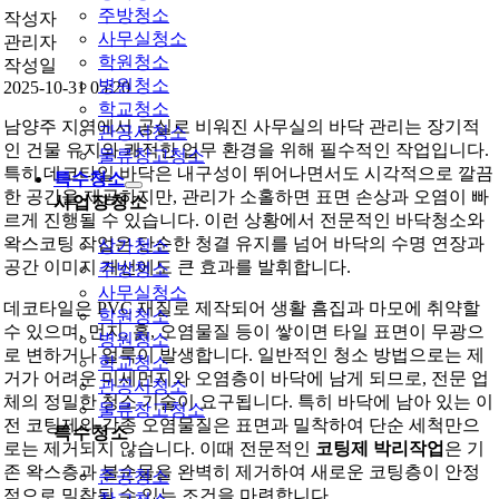
주방청소
작성자
사무실청소
관리자
학원청소
작성일
병원청소
2025-10-31 05:20
학교청소
남양주 지역에서 공실로 비워진 사무실의 바닥 관리는 장기적
관공서청소
인 건물 유지와 쾌적한 업무 환경을 위해 필수적인 작업입니다.
물류창고청소
특히 데코타일 바닥은 내구성이 뛰어나면서도 시각적으로 깔끔
특수청소
한 공간을 제공하지만, 관리가 소홀하면 표면 손상과 오염이 빠
사업장청소
르게 진행될 수 있습니다. 이런 상황에서 전문적인 바닥청소와
왁스코팅 작업은 단순한 청결 유지를 넘어 바닥의 수명 연장과
상가청소
공간 이미지 개선에도 큰 효과를 발휘합니다.
주방청소
사무실청소
데코타일은 PVC 재질로 제작되어 생활 흠집과 마모에 취약할
학원청소
수 있으며, 먼지, 흙, 오염물질 등이 쌓이면 타일 표면이 무광으
병원청소
로 변하거나 얼룩이 발생합니다. 일반적인 청소 방법으로는 제
학교청소
거가 어려운 미세먼지와 오염층이 바닥에 남게 되므로, 전문 업
관공서청소
체의 정밀한 청소 기술이 요구됩니다. 특히 바닥에 남아 있는 이
물류창고청소
전 코팅제와 각종 오염물질은 표면과 밀착하여 단순 세척만으
특수청소
로는 제거되지 않습니다. 이때 전문적인
코팅제 박리작업
은 기
존 왁스층과 불순물을 완벽히 제거하여 새로운 코팅층이 안정
준공청소
적으로 밀착될 수 있는 조건을 마련합니다.