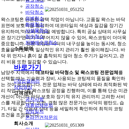
창고청소
공장청소
바닥청소
외벽청소
왁스코팅은 단순한 광택 작업이 아닙니다. 고품질 왁스는 바닥
화재청소
표면에 보호막을 형성하여 데코타일의 색상과 질감을 장기간
시설물청소
유지하며, 마모와 오염을 예방합니다. 특히 공실 상태의 사무실
침수청소
은 장기간 관리가 이루어지지 않을 수 있어, 왁스코팅이 더더욱
지붕배수로청소
중요합니다. 전문 코팅은 바닥의 내구성을 높이는 동시에, 청소
소독방역
효율을 개선하여 일상적인 유지 관리가 훨씬 용이해집니다. 바
닥 위 먼지나 흙이 잘 흡착되지 않아 청소 주기가 길어지고, 관
리 비용 또한 절감할 수 있습니다.
바로가기
남양주 지역에서
데코타일 바닥청소 및 왁스코팅 전문업체
를
선택할 때는 기술력과 장비, 사용되는 코팅제의 품질을 확인하
작업갤러리
는 것이 중요합니다. 전문 업체는 바닥 상태에 따라 최적화된 박
작업영상
리 작업과 다층 왁스코팅 공정을 진행하며, 이를 통해 단순 미관
고객센터
개선이 아니라 바닥 보호와 장기적 유지 관리까지 고려한 서비
공지사항
스를 제공합니다. 또한, 경험 많은 전문가는 바닥의 평탄도, 습
제휴업체문의
기, 타일 간 이음새 상태 등을 세밀하게 확인하여 최적의 코팅
작업일지
조건을 조정합니다.
온라인견적문의
회사소개