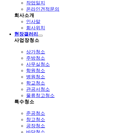
작업일지
온라인견적문의
회사소개
인사말
회사위치
현장갤러리
사업장청소
상가청소
주방청소
사무실청소
학원청소
병원청소
학교청소
관공서청소
물류창고청소
특수청소
준공청소
창고청소
공장청소
바닥청소