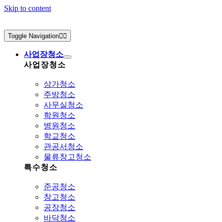
Skip to content
Toggle Navigation
사업장청소
사업장청소
상가청소
주방청소
사무실청소
학원청소
병원청소
학교청소
관공서청소
물류창고청소
특수청소
준공청소
창고청소
공장청소
바닥청소