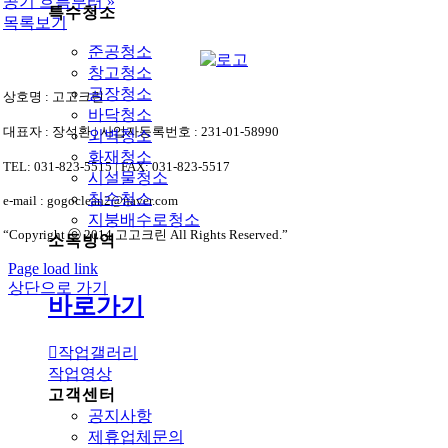
공기 흐름부터
»
특수청소
목록보기
준공청소
창고청소
공장청소
상호명 : 고고크린
바닥청소
대표자 : 장석환 | 사업자등록번호 : 231-01-58990
외벽청소
화재청소
TEL: 031-823-5515 | FAX: 031-823-5517
시설물청소
침수청소
e-mail : gogoclean2@naver.com
지붕배수로청소
“Copyright ⓒ 2014 고고크린 All Rights Reserved.”
소독방역
Page load link
상단으로 가기
바로가기
작업갤러리
작업영상
고객센터
공지사항
제휴업체문의