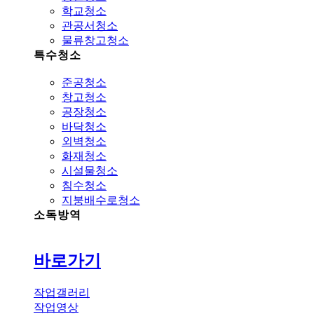
학교청소
관공서청소
물류창고청소
특수청소
준공청소
창고청소
공장청소
바닥청소
외벽청소
화재청소
시설물청소
침수청소
지붕배수로청소
소독방역
바로가기
작업갤러리
작업영상