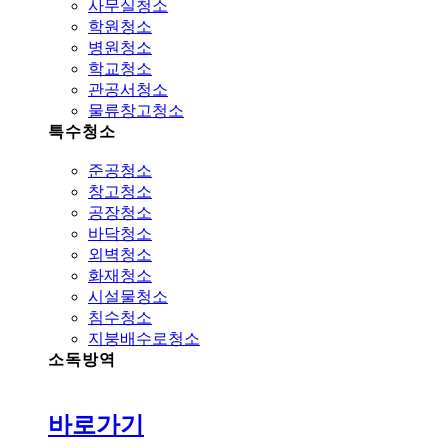
사무실청소
학원청소
병원청소
학교청소
관공서청소
물류창고청소
특수청소
준공청소
창고청소
공장청소
바닥청소
외벽청소
화재청소
시설물청소
침수청소
지붕배수로청소
소독방역
바로가기