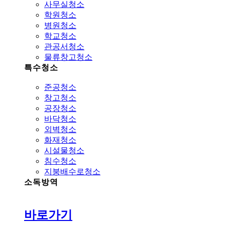
사무실청소
학원청소
병원청소
학교청소
관공서청소
물류창고청소
특수청소
준공청소
창고청소
공장청소
바닥청소
외벽청소
화재청소
시설물청소
침수청소
지붕배수로청소
소독방역
바로가기