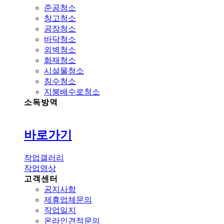
준공청소
창고청소
공장청소
바닥청소
외벽청소
화재청소
시설물청소
침수청소
지붕배수로청소
소독방역
바로가기
작업갤러리
작업영상
고객센터
공지사항
제휴업체문의
작업일지
온라인견적문의