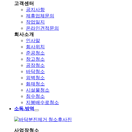
고객센터
공지사항
제휴업체문의
작업일지
온라인견적문의
회사소개
인사말
회사위치
준공청소
창고청소
공장청소
바닥청소
외벽청소
화재청소
시설물청소
침수청소
지붕배수로청소
소독.방역
사업장청소