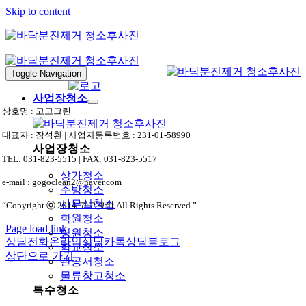
Skip to content
Toggle Navigation
사업장청소
상호명 : 고고크린
대표자 : 장석환 | 사업자등록번호 : 231-01-58990
사업장청소
TEL: 031-823-5515 | FAX: 031-823-5517
상가청소
e-mail : gogoclean2@naver.com
주방청소
사무실청소
“Copyright ⓒ 2014 고고크린 All Rights Reserved.”
학원청소
Page load link
병원청소
상담전화
온라인상담
카톡상담
블로그
학교청소
상단으로 가기
관공서청소
물류창고청소
특수청소