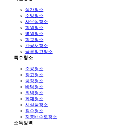
상가청소
주방청소
사무실청소
학원청소
병원청소
학교청소
관공서청소
물류창고청소
특수청소
준공청소
창고청소
공장청소
바닥청소
외벽청소
화재청소
시설물청소
침수청소
지붕배수로청소
소독방역