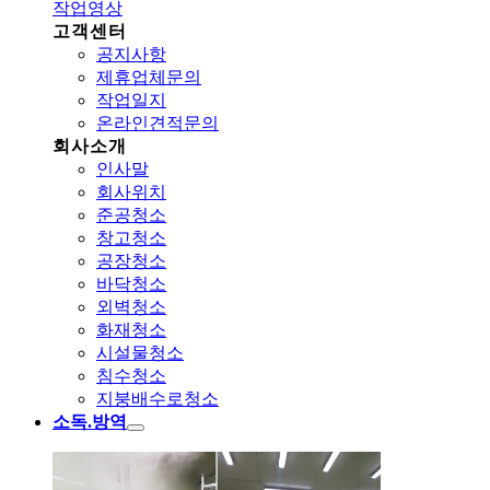
작업영상
고객센터
공지사항
제휴업체문의
작업일지
온라인견적문의
회사소개
인사말
회사위치
준공청소
창고청소
공장청소
바닥청소
외벽청소
화재청소
시설물청소
침수청소
지붕배수로청소
소독.방역