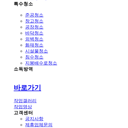
특수청소
준공청소
창고청소
공장청소
바닥청소
외벽청소
화재청소
시설물청소
침수청소
지붕배수로청소
소독방역
바로가기
작업갤러리
작업영상
고객센터
공지사항
제휴업체문의