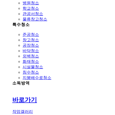
병원청소
학교청소
관공서청소
물류창고청소
특수청소
준공청소
창고청소
공장청소
바닥청소
외벽청소
화재청소
시설물청소
침수청소
지붕배수로청소
소독방역
바로가기
작업갤러리