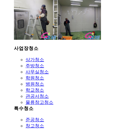
사업장청소
상가청소
주방청소
사무실청소
학원청소
병원청소
학교청소
관공서청소
물류창고청소
특수청소
준공청소
창고청소