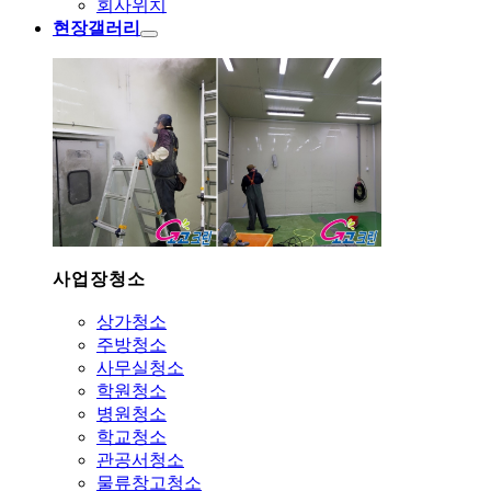
회사위치
현장갤러리
사업장청소
상가청소
주방청소
사무실청소
학원청소
병원청소
학교청소
관공서청소
물류창고청소