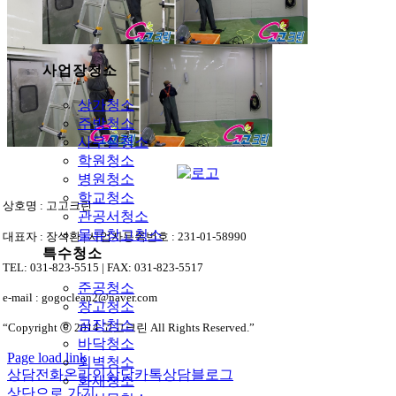
사업장청소
상가청소
주방청소
사무실청소
학원청소
병원청소
학교청소
상호명 : 고고크린
관공서청소
물류창고청소
대표자 : 장석환 | 사업자등록번호 : 231-01-58990
특수청소
TEL: 031-823-5515 | FAX: 031-823-5517
준공청소
e-mail : gogoclean2@naver.com
창고청소
공장청소
“Copyright ⓒ 2014 고고크린 All Rights Reserved.”
바닥청소
Page load link
외벽청소
상담전화
온라인상담
카톡상담
블로그
화재청소
상단으로 가기