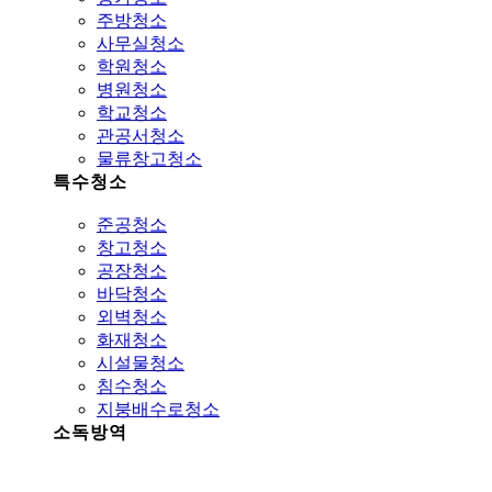
주방청소
사무실청소
학원청소
병원청소
학교청소
관공서청소
물류창고청소
특수청소
준공청소
창고청소
공장청소
바닥청소
외벽청소
화재청소
시설물청소
침수청소
지붕배수로청소
소독방역