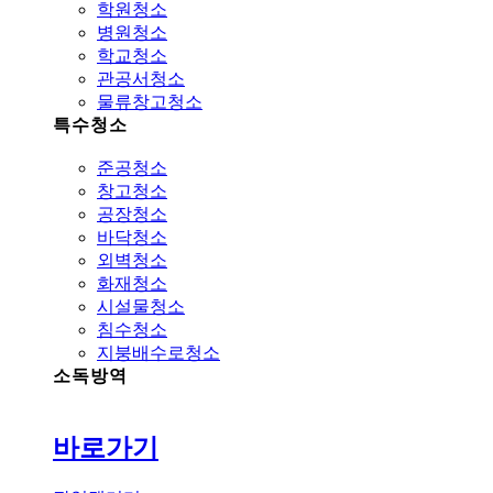
학원청소
병원청소
학교청소
관공서청소
물류창고청소
특수청소
준공청소
창고청소
공장청소
바닥청소
외벽청소
화재청소
시설물청소
침수청소
지붕배수로청소
소독방역
바로가기