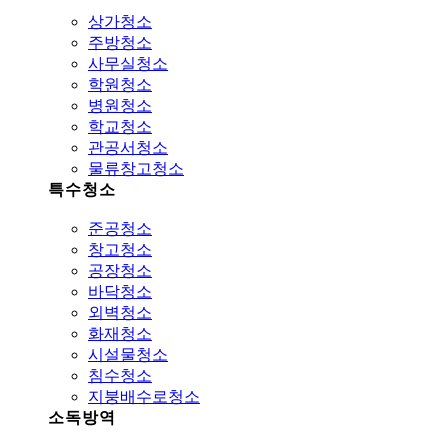
상가청소
주방청소
사무실청소
학원청소
병원청소
학교청소
관공서청소
물류창고청소
특수청소
준공청소
창고청소
공장청소
바닥청소
외벽청소
화재청소
시설물청소
침수청소
지붕배수로청소
소독방역