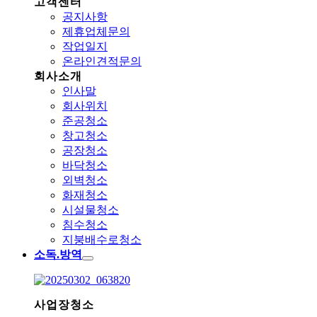
고객센터
공지사항
제휴업체문의
작업일지
온라인견적문의
회사소개
인사말
회사위치
준공청소
창고청소
공장청소
바닥청소
외벽청소
화재청소
시설물청소
침수청소
지붕배수로청소
소독.방역
사업장청소