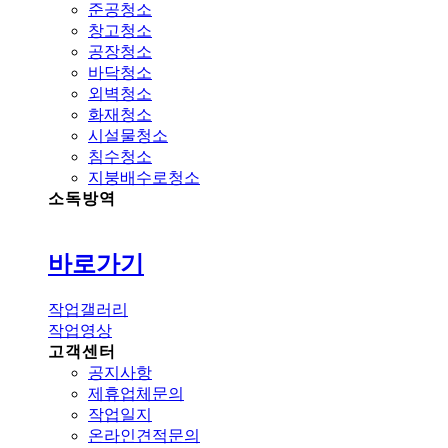
준공청소
창고청소
공장청소
바닥청소
외벽청소
화재청소
시설물청소
침수청소
지붕배수로청소
소독방역
바로가기
작업갤러리
작업영상
고객센터
공지사항
제휴업체문의
작업일지
온라인견적문의