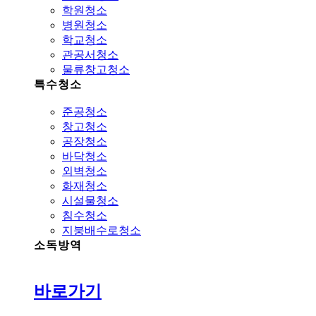
학원청소
병원청소
학교청소
관공서청소
물류창고청소
특수청소
준공청소
창고청소
공장청소
바닥청소
외벽청소
화재청소
시설물청소
침수청소
지붕배수로청소
소독방역
바로가기