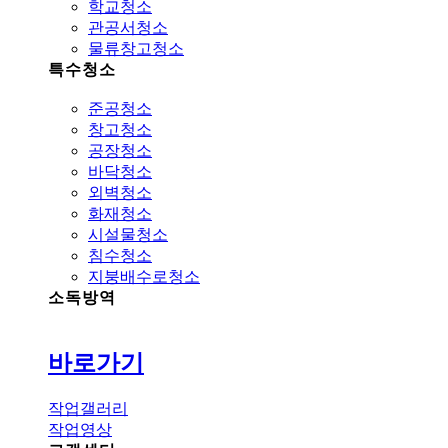
학교청소
관공서청소
물류창고청소
특수청소
준공청소
창고청소
공장청소
바닥청소
외벽청소
화재청소
시설물청소
침수청소
지붕배수로청소
소독방역
바로가기
작업갤러리
작업영상