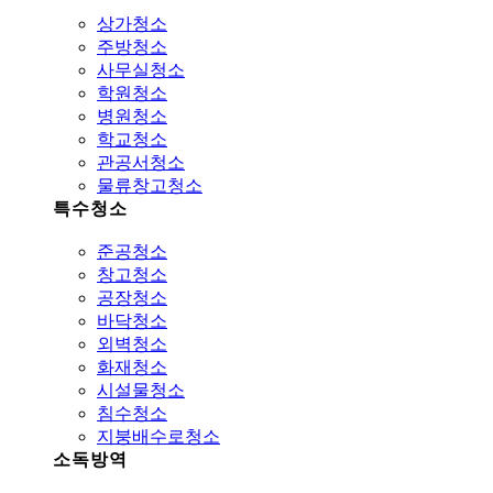
상가청소
주방청소
사무실청소
학원청소
병원청소
학교청소
관공서청소
물류창고청소
특수청소
준공청소
창고청소
공장청소
바닥청소
외벽청소
화재청소
시설물청소
침수청소
지붕배수로청소
소독방역