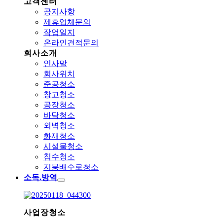
고객센터
공지사항
제휴업체문의
작업일지
온라인견적문의
회사소개
인사말
회사위치
준공청소
창고청소
공장청소
바닥청소
외벽청소
화재청소
시설물청소
침수청소
지붕배수로청소
소독.방역
사업장청소