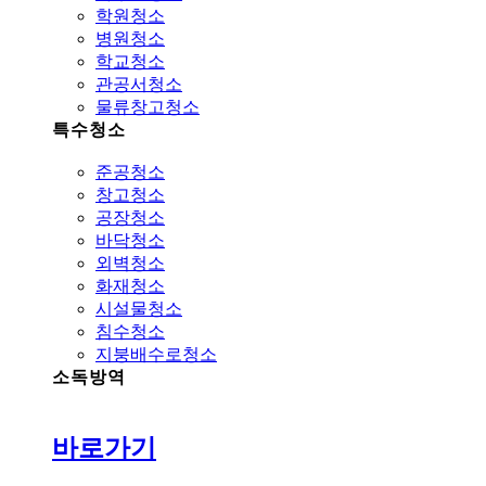
학원청소
병원청소
학교청소
관공서청소
물류창고청소
특수청소
준공청소
창고청소
공장청소
바닥청소
외벽청소
화재청소
시설물청소
침수청소
지붕배수로청소
소독방역
바로가기