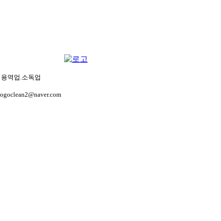
생관리용역업.소독업
gogoclean2@naver.com