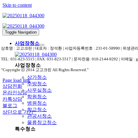
Skip to content
Toggle Navigation
사업장청소
상호명 : 고고크린 | 대표자 : 장석환 | 사업자등록번호 : 231-01-58990 | 위
TEL: 031-823-5515 | FAX: 031-823-5517 | 문자전용: 010-2144-9292 | 이메일 : 
사업장청소
“Copyright ⓒ 2014 고고크린 All Rights Reserved.”
상가청소
Page load link
주방청소
상담전화
사무실청소
온라인상담
학원청소
카톡상담
병원청소
블로그
학교청소
상단으로 가기
관공서청소
물류창고청소
특수청소