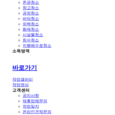
준공청소
창고청소
공장청소
바닥청소
외벽청소
화재청소
시설물청소
침수청소
지붕배수로청소
소독방역
바로가기
작업갤러리
작업영상
고객센터
공지사항
제휴업체문의
작업일지
온라인견적문의