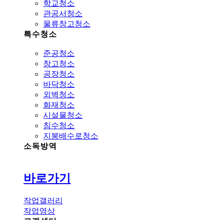
학교청소
관공서청소
물류창고청소
특수청소
준공청소
창고청소
공장청소
바닥청소
외벽청소
화재청소
시설물청소
침수청소
지붕배수로청소
소독방역
바로가기
작업갤러리
작업영상