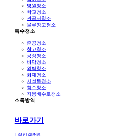
병원청소
학교청소
관공서청소
물류창고청소
특수청소
준공청소
창고청소
공장청소
바닥청소
외벽청소
화재청소
시설물청소
침수청소
지붕배수로청소
소독방역
바로가기
작업갤러리