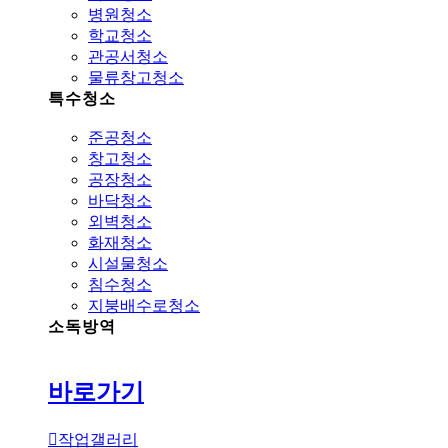
병원청소
학교청소
관공서청소
물류창고청소
특수청소
준공청소
창고청소
공장청소
바닥청소
외벽청소
화재청소
시설물청소
침수청소
지붕배수로청소
소독방역
바로가기
작업갤러리