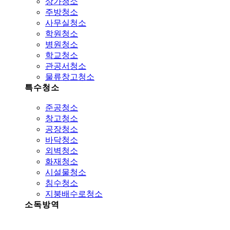
상가청소
주방청소
사무실청소
학원청소
병원청소
학교청소
관공서청소
물류창고청소
특수청소
준공청소
창고청소
공장청소
바닥청소
외벽청소
화재청소
시설물청소
침수청소
지붕배수로청소
소독방역