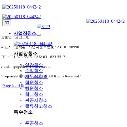
Skip
to
content
Toggle
Navigation
사업장청소
상호명 : 고고크린
대표자 : 장석환 | 사업자등록번호 : 231-01-58990
사업장청소
TEL: 031-823-5515 | FAX: 031-823-5517
상가청소
e-mail : gogoclean2@naver.com
주방청소
“Copyright ⓒ 2014 고고크린 All Rights Reserved.”
사무실청소
학원청소
Page load link
병원청소
상
학교청소
단
관공서청소
으
물류창고청소
로
특수청소
가
기
준공청소