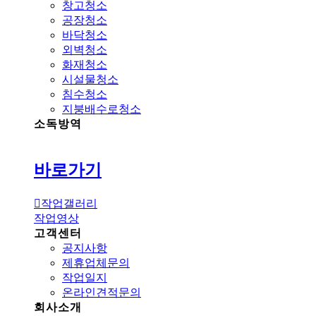
창고청소
공장청소
바닥청소
외벽청소
화재청소
시설물청소
침수청소
지붕배수로청소
소독방역
바로가기
작업갤러리
작업영상
고객센터
공지사항
제휴업체문의
작업일지
온라인견적문의
회사소개