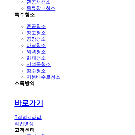
관공서청소
물류창고청소
특수청소
준공청소
창고청소
공장청소
바닥청소
외벽청소
화재청소
시설물청소
침수청소
지붕배수로청소
소독방역
바로가기
작업갤러리
작업영상
고객센터