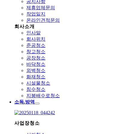
공지사항
제휴업체문의
작업일지
온라인견적문의
회사소개
인사말
회사위치
준공청소
창고청소
공장청소
바닥청소
외벽청소
화재청소
시설물청소
침수청소
지붕배수로청소
소독.방역
사업장청소