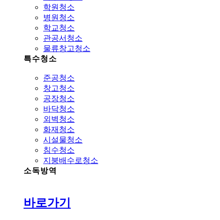
학원청소
병원청소
학교청소
관공서청소
물류창고청소
특수청소
준공청소
창고청소
공장청소
바닥청소
외벽청소
화재청소
시설물청소
침수청소
지붕배수로청소
소독방역
바로가기