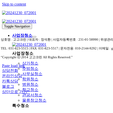
Skip to content
Toggle Navigation
사업장청소
상호명 : 고고크린 | 대표자 : 장석환 | 사업자등록번호 : 231-01-58990 | 위
TEL: 031-823-5515 | FAX: 031-823-5517 | 문자전용: 010-2144-9292 | 이메일 : 
사업장청소
“Copyright ⓒ 2014 고고크린 All Rights Reserved.”
상가청소
Page load link
주방청소
상담전화
사무실청소
온라인상담
학원청소
카톡상담
병원청소
블로그
학교청소
상단으로 가기
관공서청소
물류창고청소
특수청소