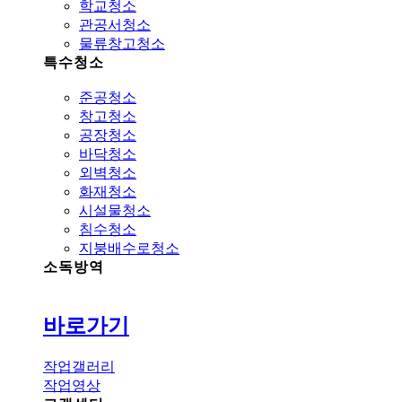
학교청소
관공서청소
물류창고청소
특수청소
준공청소
창고청소
공장청소
바닥청소
외벽청소
화재청소
시설물청소
침수청소
지붕배수로청소
소독방역
바로가기
작업갤러리
작업영상