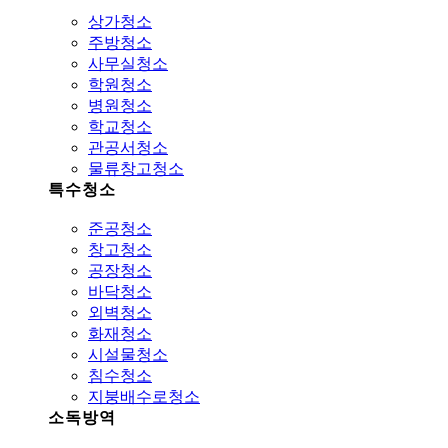
상가청소
주방청소
사무실청소
학원청소
병원청소
학교청소
관공서청소
물류창고청소
특수청소
준공청소
창고청소
공장청소
바닥청소
외벽청소
화재청소
시설물청소
침수청소
지붕배수로청소
소독방역