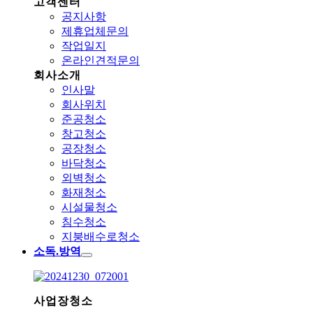
고객센터
공지사항
제휴업체문의
작업일지
온라인견적문의
회사소개
인사말
회사위치
준공청소
창고청소
공장청소
바닥청소
외벽청소
화재청소
시설물청소
침수청소
지붕배수로청소
소독.방역
사업장청소