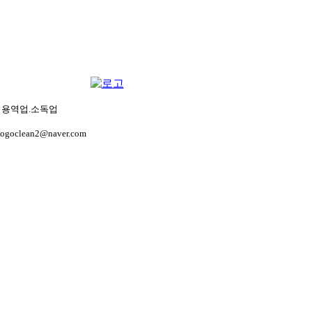
생관리용역업.소독업
gogoclean2@naver.com