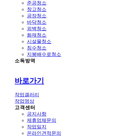
준공청소
창고청소
공장청소
바닥청소
외벽청소
화재청소
시설물청소
침수청소
지붕배수로청소
소독방역
바로가기
작업갤러리
작업영상
고객센터
공지사항
제휴업체문의
작업일지
온라인견적문의