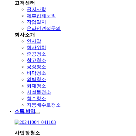
고객센터
공지사항
제휴업체문의
작업일지
온라인견적문의
회사소개
인사말
회사위치
준공청소
창고청소
공장청소
바닥청소
외벽청소
화재청소
시설물청소
침수청소
지붕배수로청소
소독.방역
사업장청소