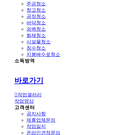
준공청소
창고청소
공장청소
바닥청소
외벽청소
화재청소
시설물청소
침수청소
지붕배수로청소
소독방역
바로가기
작업갤러리
작업영상
고객센터
공지사항
제휴업체문의
작업일지
온라인견적문의