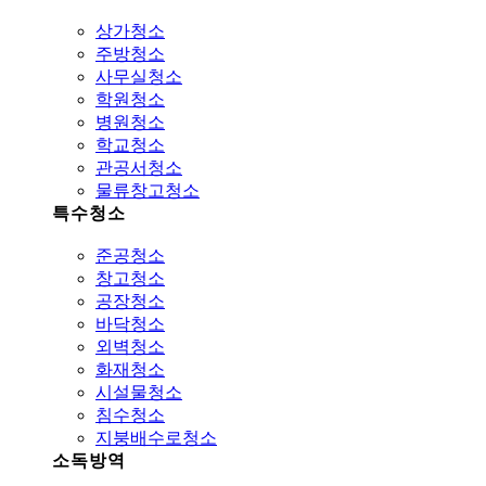
상가청소
주방청소
사무실청소
학원청소
병원청소
학교청소
관공서청소
물류창고청소
특수청소
준공청소
창고청소
공장청소
바닥청소
외벽청소
화재청소
시설물청소
침수청소
지붕배수로청소
소독방역