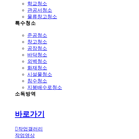
학교청소
관공서청소
물류창고청소
특수청소
준공청소
창고청소
공장청소
바닥청소
외벽청소
화재청소
시설물청소
침수청소
지붕배수로청소
소독방역
바로가기
작업갤러리
작업영상