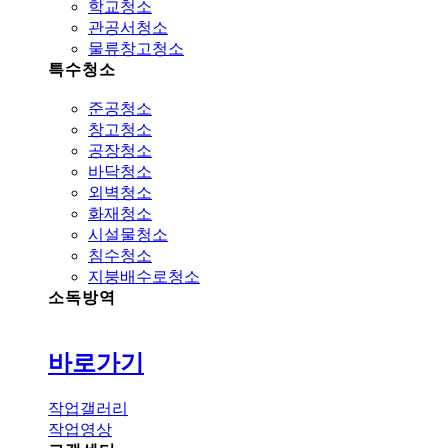
학교청소
관공서청소
물류창고청소
특수청소
준공청소
창고청소
공장청소
바닥청소
외벽청소
화재청소
시설물청소
침수청소
지붕배수로청소
소독방역
바로가기
작업갤러리
작업영상