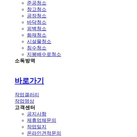
준공청소
창고청소
공장청소
바닥청소
외벽청소
화재청소
시설물청소
침수청소
지붕배수로청소
소독방역
바로가기
작업갤러리
작업영상
고객센터
공지사항
제휴업체문의
작업일지
온라인견적문의