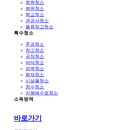
학원청소
병원청소
학교청소
관공서청소
물류창고청소
특수청소
준공청소
창고청소
공장청소
바닥청소
외벽청소
화재청소
시설물청소
침수청소
지붕배수로청소
소독방역
바로가기