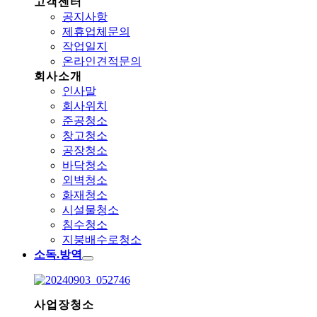
고객센터
공지사항
제휴업체문의
작업일지
온라인견적문의
회사소개
인사말
회사위치
준공청소
창고청소
공장청소
바닥청소
외벽청소
화재청소
시설물청소
침수청소
지붕배수로청소
소독.방역
사업장청소