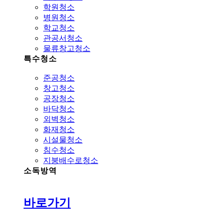
학원청소
병원청소
학교청소
관공서청소
물류창고청소
특수청소
준공청소
창고청소
공장청소
바닥청소
외벽청소
화재청소
시설물청소
침수청소
지붕배수로청소
소독방역
바로가기