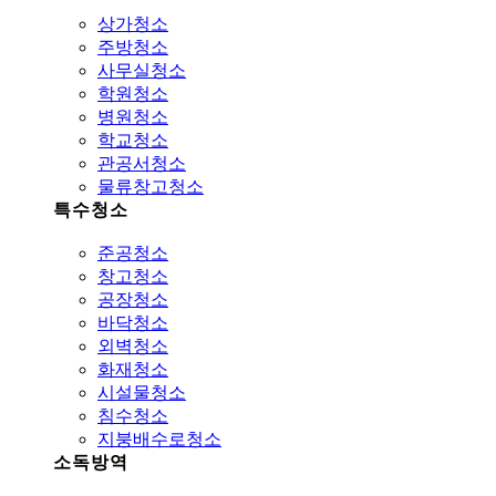
상가청소
주방청소
사무실청소
학원청소
병원청소
학교청소
관공서청소
물류창고청소
특수청소
준공청소
창고청소
공장청소
바닥청소
외벽청소
화재청소
시설물청소
침수청소
지붕배수로청소
소독방역