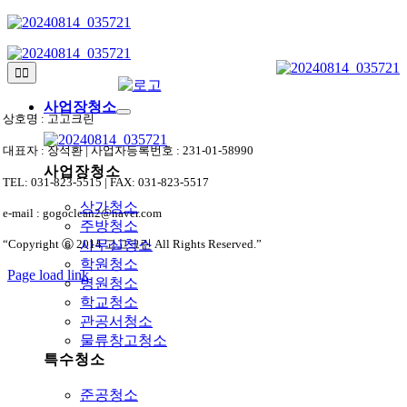
Skip
to
content
Toggle
Navigation
사업장청소
상호명 : 고고크린
대표자 : 장석환 | 사업자등록번호 : 231-01-58990
사업장청소
TEL: 031-823-5515 | FAX: 031-823-5517
상가청소
e-mail : gogoclean2@naver.com
주방청소
“Copyright ⓒ 2014 고고크린 All Rights Reserved.”
사무실청소
학원청소
Page load link
병원청소
상
학교청소
단
관공서청소
으
물류창고청소
로
특수청소
가
기
준공청소