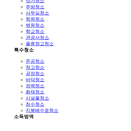
상가청소
주방청소
사무실청소
학원청소
병원청소
학교청소
관공서청소
물류창고청소
특수청소
준공청소
창고청소
공장청소
바닥청소
외벽청소
화재청소
시설물청소
침수청소
지붕배수로청소
소독방역