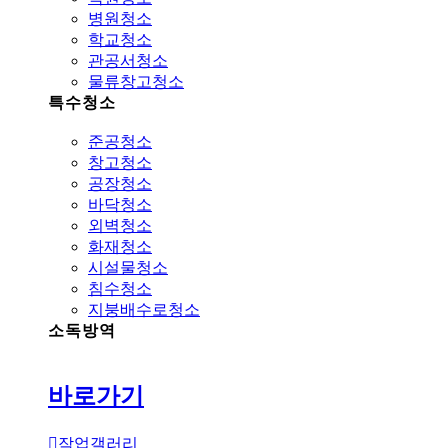
병원청소
학교청소
관공서청소
물류창고청소
특수청소
준공청소
창고청소
공장청소
바닥청소
외벽청소
화재청소
시설물청소
침수청소
지붕배수로청소
소독방역
바로가기
작업갤러리