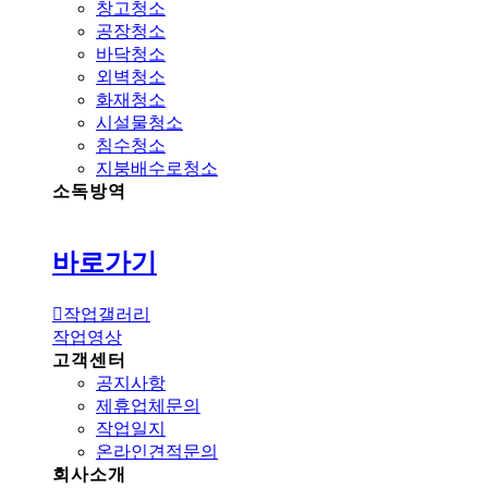
창고청소
공장청소
바닥청소
외벽청소
화재청소
시설물청소
침수청소
지붕배수로청소
소독방역
바로가기
작업갤러리
작업영상
고객센터
공지사항
제휴업체문의
작업일지
온라인견적문의
회사소개