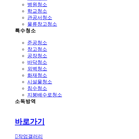
병원청소
학교청소
관공서청소
물류창고청소
특수청소
준공청소
창고청소
공장청소
바닥청소
외벽청소
화재청소
시설물청소
침수청소
지붕배수로청소
소독방역
바로가기
작업갤러리