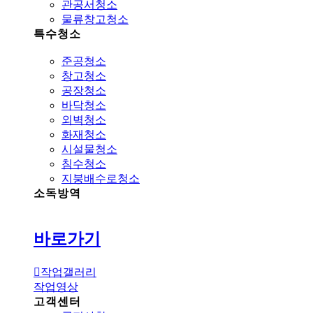
관공서청소
물류창고청소
특수청소
준공청소
창고청소
공장청소
바닥청소
외벽청소
화재청소
시설물청소
침수청소
지붕배수로청소
소독방역
바로가기
작업갤러리
작업영상
고객센터