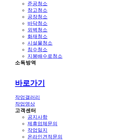
준공청소
창고청소
공장청소
바닥청소
외벽청소
화재청소
시설물청소
침수청소
지붕배수로청소
소독방역
바로가기
작업갤러리
작업영상
고객센터
공지사항
제휴업체문의
작업일지
온라인견적문의