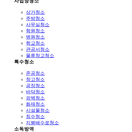
사업장청소
상가청소
주방청소
사무실청소
학원청소
병원청소
학교청소
관공서청소
물류창고청소
특수청소
준공청소
창고청소
공장청소
바닥청소
외벽청소
화재청소
시설물청소
침수청소
지붕배수로청소
소독방역