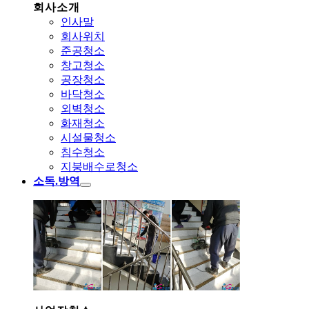
회사소개
인사말
회사위치
준공청소
창고청소
공장청소
바닥청소
외벽청소
화재청소
시설물청소
침수청소
지붕배수로청소
소독.방역