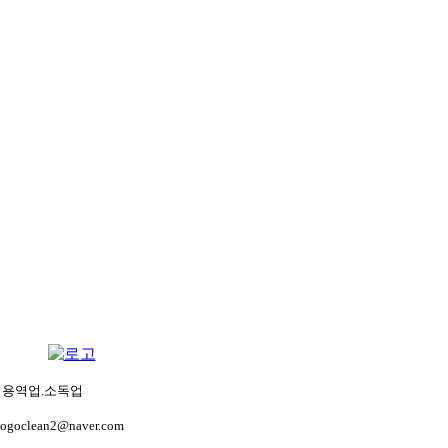
생관리용역업.소독업
gogoclean2@naver.com