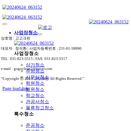
Skip
to
content
Toggle
Navigation
사업장청소
상호명 : 고고크린
대표자 : 장석환 | 사업자등록번호 : 231-01-58990
사업장청소
TEL: 031-823-5515 | FAX: 031-823-5517
상가청소
e-mail : gogoclean2@naver.com
주방청소
사무실청소
“Copyright ⓒ 2014 고고크린 All Rights Reserved.”
학원청소
Page load link
병원청소
상
학교청소
단
관공서청소
으
물류창고청소
로
특수청소
가
기
준공청소