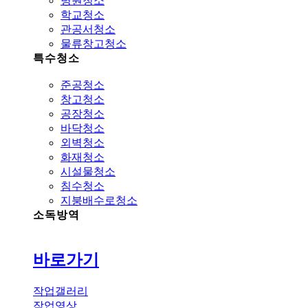
병원청소
학교청소
관공서청소
물류창고청소
특수청소
준공청소
창고청소
공장청소
바닥청소
외벽청소
화재청소
시설물청소
침수청소
지붕배수로청소
소독방역
바로가기
작업갤러리
작업영상