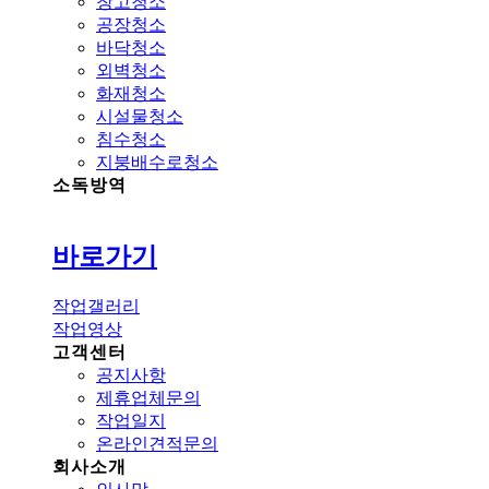
창고청소
공장청소
바닥청소
외벽청소
화재청소
시설물청소
침수청소
지붕배수로청소
소독방역
바로가기
작업갤러리
작업영상
고객센터
공지사항
제휴업체문의
작업일지
온라인견적문의
회사소개