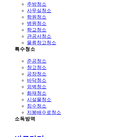
주방청소
사무실청소
학원청소
병원청소
학교청소
관공서청소
물류창고청소
특수청소
준공청소
창고청소
공장청소
바닥청소
외벽청소
화재청소
시설물청소
침수청소
지붕배수로청소
소독방역