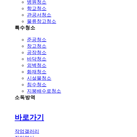
병원청소
학교청소
관공서청소
물류창고청소
특수청소
준공청소
창고청소
공장청소
바닥청소
외벽청소
화재청소
시설물청소
침수청소
지붕배수로청소
소독방역
바로가기
작업갤러리