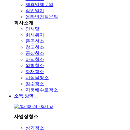
제휴업체문의
작업일지
온라인견적문의
회사소개
인사말
회사위치
준공청소
창고청소
공장청소
바닥청소
외벽청소
화재청소
시설물청소
침수청소
지붕배수로청소
소독.방역
사업장청소
상가청소