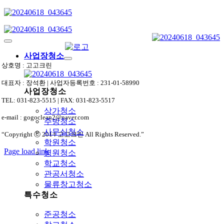
Skip
to
content
Toggle
Navigation
사업장청소
상호명 : 고고크린
대표자 : 장석환 | 사업자등록번호 : 231-01-58990
사업장청소
TEL: 031-823-5515 | FAX: 031-823-5517
상가청소
e-mail : gogoclean2@naver.com
주방청소
사무실청소
“Copyright ⓒ 2014 고고크린 All Rights Reserved.”
학원청소
Page load link
병원청소
상
학교청소
단
관공서청소
으
물류창고청소
로
특수청소
가
기
준공청소