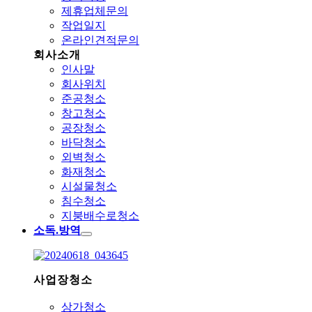
제휴업체문의
작업일지
온라인견적문의
회사소개
인사말
회사위치
준공청소
창고청소
공장청소
바닥청소
외벽청소
화재청소
시설물청소
침수청소
지붕배수로청소
소독.방역
사업장청소
상가청소