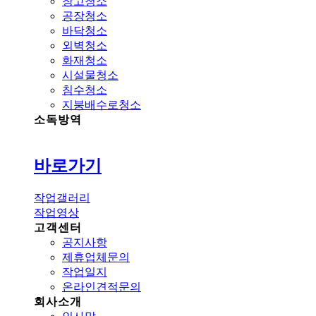
창고청소
공장청소
바닥청소
외벽청소
화재청소
시설물청소
침수청소
지붕배수로청소
소독방역
바로가기
작업갤러리
작업영상
고객센터
공지사항
제휴업체문의
작업일지
온라인견적문의
회사소개