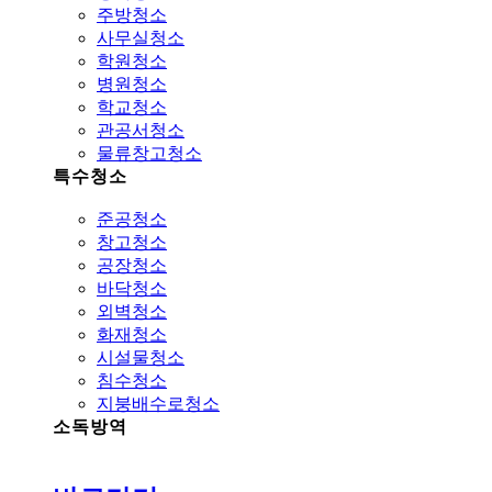
주방청소
사무실청소
학원청소
병원청소
학교청소
관공서청소
물류창고청소
특수청소
준공청소
창고청소
공장청소
바닥청소
외벽청소
화재청소
시설물청소
침수청소
지붕배수로청소
소독방역