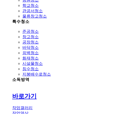
병원청소
학교청소
관공서청소
물류창고청소
특수청소
준공청소
창고청소
공장청소
바닥청소
외벽청소
화재청소
시설물청소
침수청소
지붕배수로청소
소독방역
바로가기
작업갤러리
작업영상