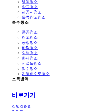
병원청소
학교청소
관공서청소
물류창고청소
특수청소
준공청소
창고청소
공장청소
바닥청소
외벽청소
화재청소
시설물청소
침수청소
지붕배수로청소
소독방역
바로가기
작업갤러리