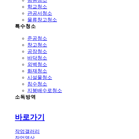
병원청소
학교청소
관공서청소
물류창고청소
특수청소
준공청소
창고청소
공장청소
바닥청소
외벽청소
화재청소
시설물청소
침수청소
지붕배수로청소
소독방역
바로가기
작업갤러리
작업영상