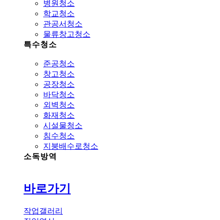
병원청소
학교청소
관공서청소
물류창고청소
특수청소
준공청소
창고청소
공장청소
바닥청소
외벽청소
화재청소
시설물청소
침수청소
지붕배수로청소
소독방역
바로가기
작업갤러리