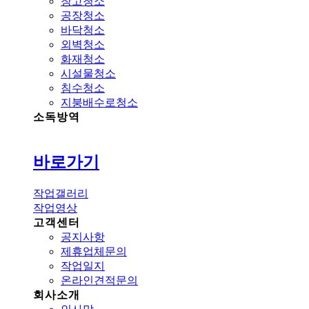
창고청소
공장청소
바닥청소
외벽청소
화재청소
시설물청소
침수청소
지붕배수로청소
소독방역
바로가기
작업갤러리
작업영상
고객센터
공지사항
제휴업체문의
작업일지
온라인견적문의
회사소개