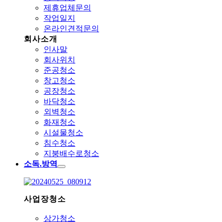
제휴업체문의
작업일지
온라인견적문의
회사소개
인사말
회사위치
준공청소
창고청소
공장청소
바닥청소
외벽청소
화재청소
시설물청소
침수청소
지붕배수로청소
소독.방역
사업장청소
상가청소