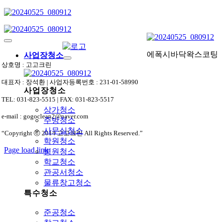
Skip
to
content
Toggle
Navigation
에폭시바닥왁스코팅
사업장청소
상호명 : 고고크린
대표자 : 장석환 | 사업자등록번호 : 231-01-58990
사업장청소
TEL: 031-823-5515 | FAX: 031-823-5517
상가청소
e-mail : gogoclean2@naver.com
주방청소
사무실청소
“Copyright ⓒ 2014 고고크린 All Rights Reserved.”
학원청소
Page load link
병원청소
상
학교청소
단
관공서청소
으
물류창고청소
로
특수청소
가
기
준공청소