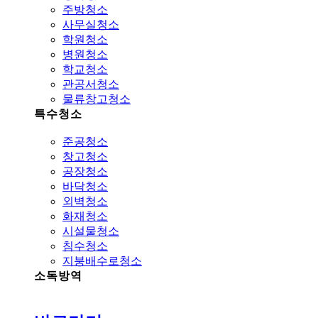
주방청소
사무실청소
학원청소
병원청소
학교청소
관공서청소
물류창고청소
특수청소
준공청소
창고청소
공장청소
바닥청소
외벽청소
화재청소
시설물청소
침수청소
지붕배수로청소
소독방역