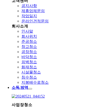
고객센터
공지사항
제휴업체문의
작업일지
온라인견적문의
회사소개
인사말
회사위치
준공청소
창고청소
공장청소
바닥청소
외벽청소
화재청소
시설물청소
침수청소
지붕배수로청소
소독.방역
사업장청소