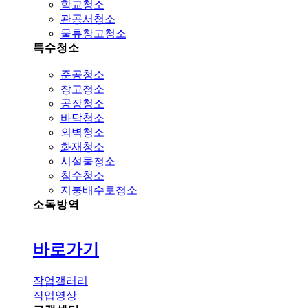
학교청소
관공서청소
물류창고청소
특수청소
준공청소
창고청소
공장청소
바닥청소
외벽청소
화재청소
시설물청소
침수청소
지붕배수로청소
소독방역
바로가기
작업갤러리
작업영상