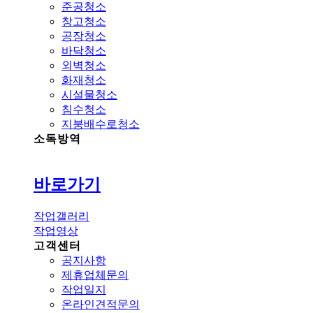
준공청소
창고청소
공장청소
바닥청소
외벽청소
화재청소
시설물청소
침수청소
지붕배수로청소
소독방역
바로가기
작업갤러리
작업영상
고객센터
공지사항
제휴업체문의
작업일지
온라인견적문의