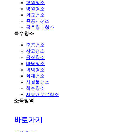
학원청소
병원청소
학교청소
관공서청소
물류창고청소
특수청소
준공청소
창고청소
공장청소
바닥청소
외벽청소
화재청소
시설물청소
침수청소
지붕배수로청소
소독방역
바로가기