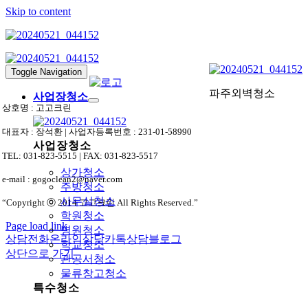
Skip to content
Toggle Navigation
파주외벽청소
사업장청소
상호명 : 고고크린
대표자 : 장석환 | 사업자등록번호 : 231-01-58990
사업장청소
TEL: 031-823-5515 | FAX: 031-823-5517
상가청소
e-mail : gogoclean2@naver.com
주방청소
사무실청소
“Copyright ⓒ 2014 고고크린 All Rights Reserved.”
학원청소
Page load link
병원청소
상담전화
온라인상담
카톡상담
블로그
학교청소
상단으로 가기
관공서청소
물류창고청소
특수청소