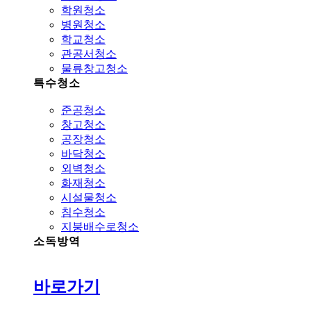
학원청소
병원청소
학교청소
관공서청소
물류창고청소
특수청소
준공청소
창고청소
공장청소
바닥청소
외벽청소
화재청소
시설물청소
침수청소
지붕배수로청소
소독방역
바로가기