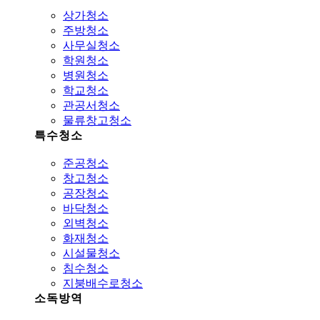
상가청소
주방청소
사무실청소
학원청소
병원청소
학교청소
관공서청소
물류창고청소
특수청소
준공청소
창고청소
공장청소
바닥청소
외벽청소
화재청소
시설물청소
침수청소
지붕배수로청소
소독방역