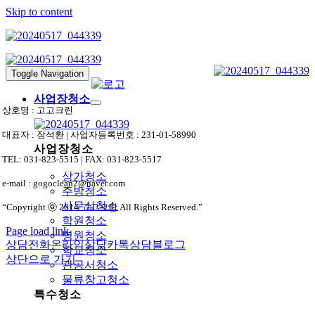
Skip to content
Toggle Navigation
사업장청소
상호명 : 고고크린
대표자 : 장석환 | 사업자등록번호 : 231-01-58990
사업장청소
TEL: 031-823-5515 | FAX: 031-823-5517
상가청소
e-mail : gogoclean2@naver.com
주방청소
사무실청소
“Copyright ⓒ 2014 고고크린 All Rights Reserved.”
학원청소
Page load link
병원청소
상담전화
온라인상담
카톡상담
블로그
학교청소
상단으로 가기
관공서청소
물류창고청소
특수청소