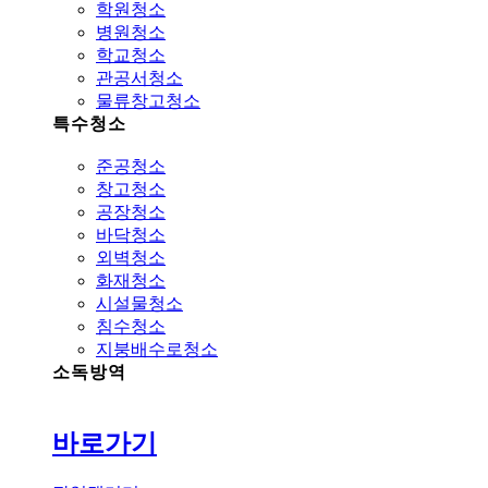
학원청소
병원청소
학교청소
관공서청소
물류창고청소
특수청소
준공청소
창고청소
공장청소
바닥청소
외벽청소
화재청소
시설물청소
침수청소
지붕배수로청소
소독방역
바로가기