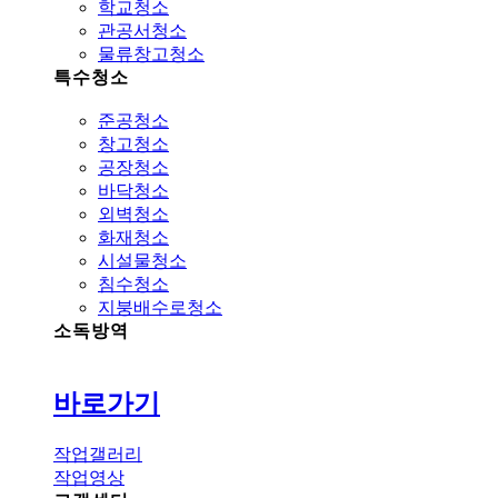
학교청소
관공서청소
물류창고청소
특수청소
준공청소
창고청소
공장청소
바닥청소
외벽청소
화재청소
시설물청소
침수청소
지붕배수로청소
소독방역
바로가기
작업갤러리
작업영상