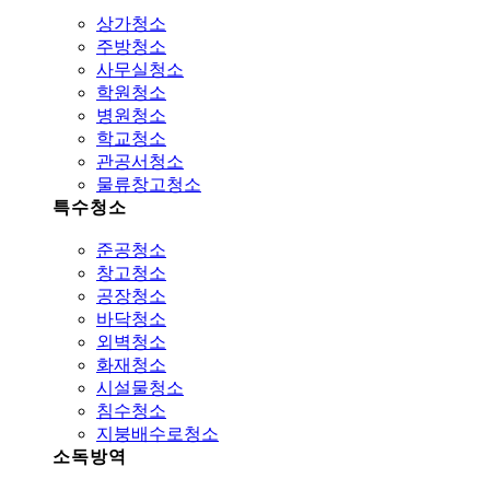
상가청소
주방청소
사무실청소
학원청소
병원청소
학교청소
관공서청소
물류창고청소
특수청소
준공청소
창고청소
공장청소
바닥청소
외벽청소
화재청소
시설물청소
침수청소
지붕배수로청소
소독방역