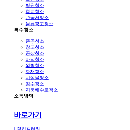
병원청소
학교청소
관공서청소
물류창고청소
특수청소
준공청소
창고청소
공장청소
바닥청소
외벽청소
화재청소
시설물청소
침수청소
지붕배수로청소
소독방역
바로가기
작업갤러리