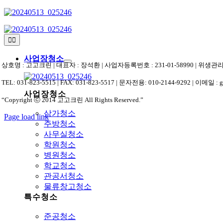
Skip
to
content
Toggle
Navigation
사업장청소
상호명 : 고고크린 | 대표자 : 장석환 | 사업자등록번호 : 231-01-58990 | 위
TEL: 031-823-5515 | FAX: 031-823-5517 | 문자전용: 010-2144-9292 | 이메일 : 
사업장청소
“Copyright ⓒ 2014 고고크린 All Rights Reserved.”
상가청소
Page load link
주방청소
상
사무실청소
단
학원청소
으
병원청소
로
학교청소
가
관공서청소
기
물류창고청소
특수청소
준공청소