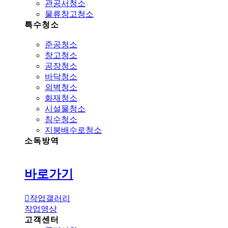
관공서청소
물류창고청소
특수청소
준공청소
창고청소
공장청소
바닥청소
외벽청소
화재청소
시설물청소
침수청소
지붕배수로청소
소독방역
바로가기
작업갤러리
작업영상
고객센터