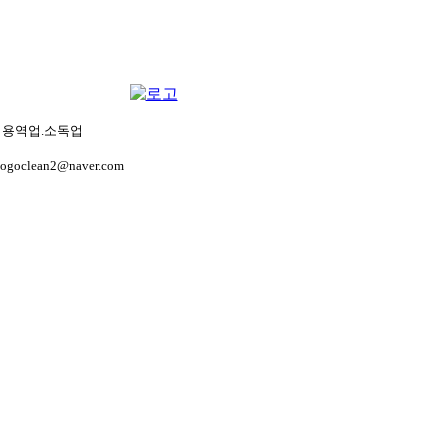
생관리용역업.소독업
gogoclean2@naver.com