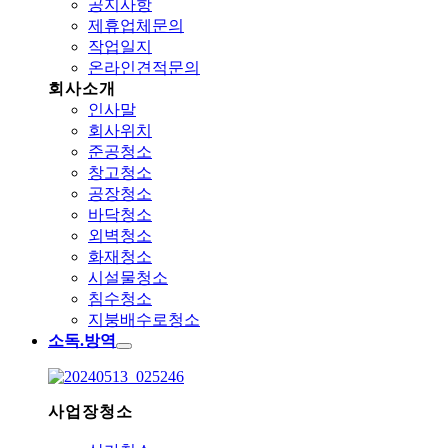
공지사항
제휴업체문의
작업일지
온라인견적문의
회사소개
인사말
회사위치
준공청소
창고청소
공장청소
바닥청소
외벽청소
화재청소
시설물청소
침수청소
지붕배수로청소
소독.방역
사업장청소