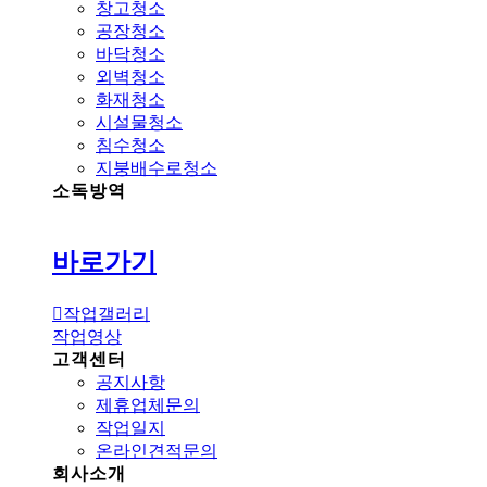
창고청소
공장청소
바닥청소
외벽청소
화재청소
시설물청소
침수청소
지붕배수로청소
소독방역
바로가기
작업갤러리
작업영상
고객센터
공지사항
제휴업체문의
작업일지
온라인견적문의
회사소개