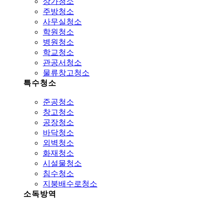
상가청소
주방청소
사무실청소
학원청소
병원청소
학교청소
관공서청소
물류창고청소
특수청소
준공청소
창고청소
공장청소
바닥청소
외벽청소
화재청소
시설물청소
침수청소
지붕배수로청소
소독방역