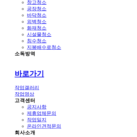
창고청소
공장청소
바닥청소
외벽청소
화재청소
시설물청소
침수청소
지붕배수로청소
소독방역
바로가기
작업갤러리
작업영상
고객센터
공지사항
제휴업체문의
작업일지
온라인견적문의
회사소개