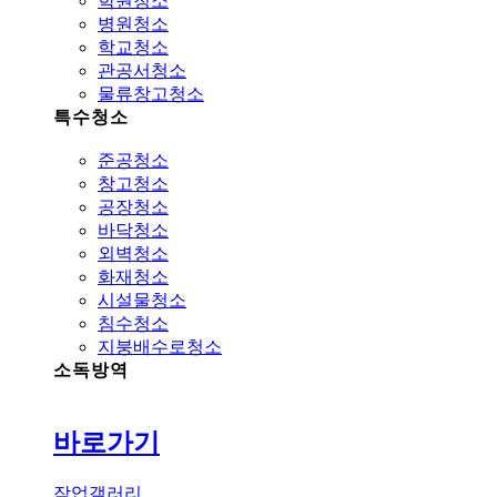
학원청소
병원청소
학교청소
관공서청소
물류창고청소
특수청소
준공청소
창고청소
공장청소
바닥청소
외벽청소
화재청소
시설물청소
침수청소
지붕배수로청소
소독방역
바로가기
작업갤러리