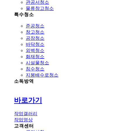
관공서청소
물류창고청소
특수청소
준공청소
창고청소
공장청소
바닥청소
외벽청소
화재청소
시설물청소
침수청소
지붕배수로청소
소독방역
바로가기
작업갤러리
작업영상
고객센터