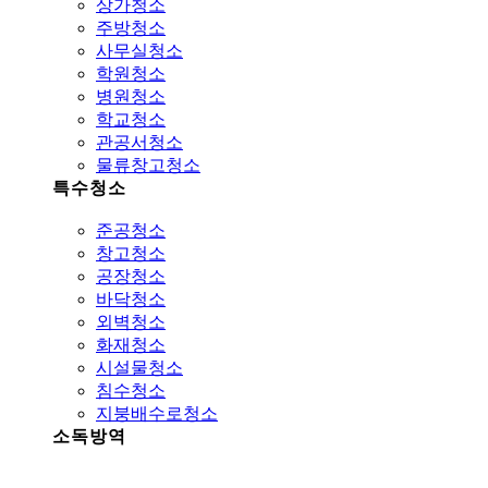
상가청소
주방청소
사무실청소
학원청소
병원청소
학교청소
관공서청소
물류창고청소
특수청소
준공청소
창고청소
공장청소
바닥청소
외벽청소
화재청소
시설물청소
침수청소
지붕배수로청소
소독방역