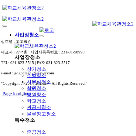
Skip
to
content
Toggle
Navigation
사업장청소
상호명 : 고고크린
대표자 : 장석환 | 사업자등록번호 : 231-01-58990
사업장청소
TEL: 031-823-5515 | FAX: 031-823-5517
상가청소
e-mail : gogoclean2@naver.com
주방청소
사무실청소
“Copyright ⓒ 2014 고고크린 All Rights Reserved.”
학원청소
Page load link
병원청소
상
학교청소
단
관공서청소
으
물류창고청소
로
특수청소
가
기
준공청소