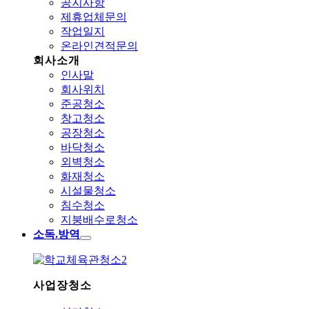
공지사항
제휴업체문의
작업일지
온라인견적문의
회사소개
인사말
회사위치
준공청소
창고청소
공장청소
바닥청소
외벽청소
화재청소
시설물청소
침수청소
지붕배수로청소
소독.방역
사업장청소