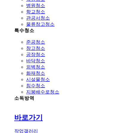
병원청소
학교청소
관공서청소
물류창고청소
특수청소
준공청소
창고청소
공장청소
바닥청소
외벽청소
화재청소
시설물청소
침수청소
지붕배수로청소
소독방역
바로가기
작업갤러리