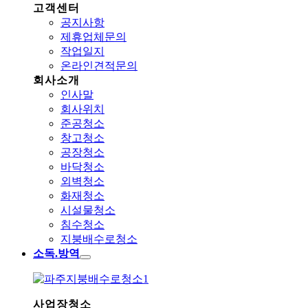
고객센터
공지사항
제휴업체문의
작업일지
온라인견적문의
회사소개
인사말
회사위치
준공청소
창고청소
공장청소
바닥청소
외벽청소
화재청소
시설물청소
침수청소
지붕배수로청소
소독.방역
사업장청소