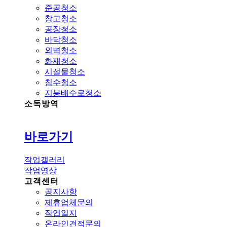
준공청소
창고청소
공장청소
바닥청소
외벽청소
화재청소
시설물청소
침수청소
지붕배수로청소
소독방역
바로가기
작업갤러리
작업영상
고객센터
공지사항
제휴업체문의
작업일지
온라인견적문의