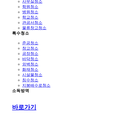
사무실청소
학원청소
병원청소
학교청소
관공서청소
물류창고청소
특수청소
준공청소
창고청소
공장청소
바닥청소
외벽청소
화재청소
시설물청소
침수청소
지붕배수로청소
소독방역
바로가기