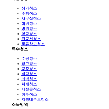
상가청소
주방청소
사무실청소
학원청소
병원청소
학교청소
관공서청소
물류창고청소
특수청소
준공청소
창고청소
공장청소
바닥청소
외벽청소
화재청소
시설물청소
침수청소
지붕배수로청소
소독방역