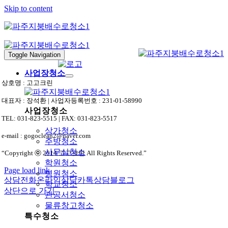
Skip to content
Toggle Navigation
사업장청소
상호명 : 고고크린
대표자 : 장석환 | 사업자등록번호 : 231-01-58990
사업장청소
TEL: 031-823-5515 | FAX: 031-823-5517
상가청소
e-mail : gogoclean2@naver.com
주방청소
사무실청소
“Copyright ⓒ 2014 고고크린 All Rights Reserved.”
학원청소
Page load link
병원청소
상담전화
온라인상담
카톡상담
블로그
학교청소
상단으로 가기
관공서청소
물류창고청소
특수청소