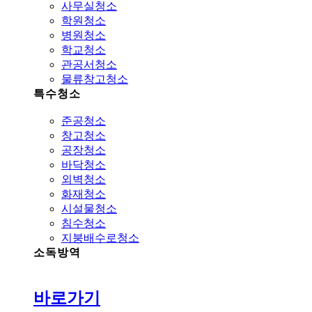
사무실청소
학원청소
병원청소
학교청소
관공서청소
물류창고청소
특수청소
준공청소
창고청소
공장청소
바닥청소
외벽청소
화재청소
시설물청소
침수청소
지붕배수로청소
소독방역
바로가기