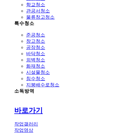
학교청소
관공서청소
물류창고청소
특수청소
준공청소
창고청소
공장청소
바닥청소
외벽청소
화재청소
시설물청소
침수청소
지붕배수로청소
소독방역
바로가기
작업갤러리
작업영상