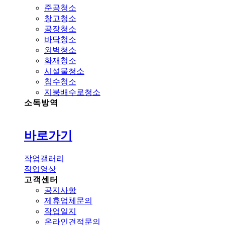
준공청소
창고청소
공장청소
바닥청소
외벽청소
화재청소
시설물청소
침수청소
지붕배수로청소
소독방역
바로가기
작업갤러리
작업영상
고객센터
공지사항
제휴업체문의
작업일지
온라인견적문의