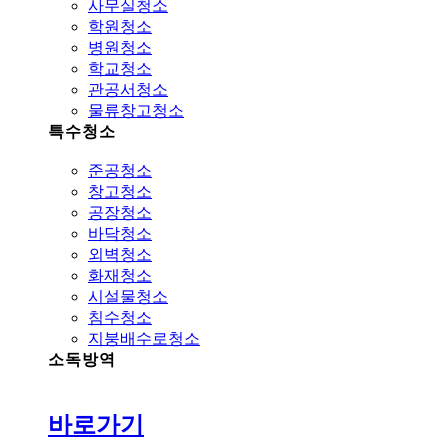
사무실청소
학원청소
병원청소
학교청소
관공서청소
물류창고청소
특수청소
준공청소
창고청소
공장청소
바닥청소
외벽청소
화재청소
시설물청소
침수청소
지붕배수로청소
소독방역
바로가기