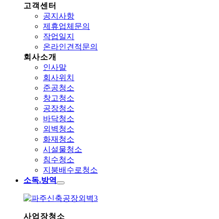
고객센터
공지사항
제휴업체문의
작업일지
온라인견적문의
회사소개
인사말
회사위치
준공청소
창고청소
공장청소
바닥청소
외벽청소
화재청소
시설물청소
침수청소
지붕배수로청소
소독.방역
사업장청소