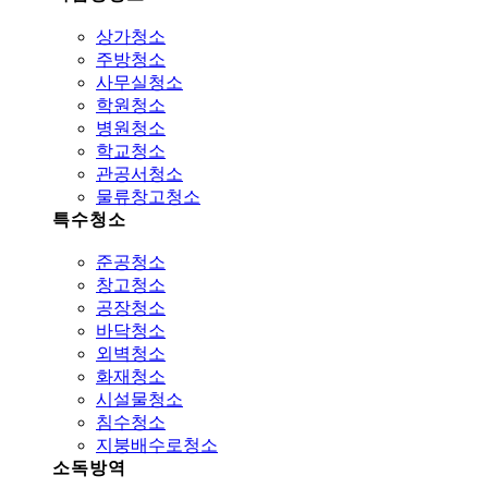
상가청소
주방청소
사무실청소
학원청소
병원청소
학교청소
관공서청소
물류창고청소
특수청소
준공청소
창고청소
공장청소
바닥청소
외벽청소
화재청소
시설물청소
침수청소
지붕배수로청소
소독방역