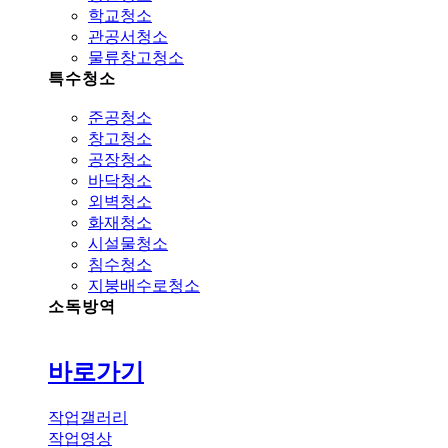
학교청소
관공서청소
물류창고청소
특수청소
준공청소
창고청소
공장청소
바닥청소
외벽청소
화재청소
시설물청소
침수청소
지붕배수로청소
소독방역
바로가기
작업갤러리
작업영상