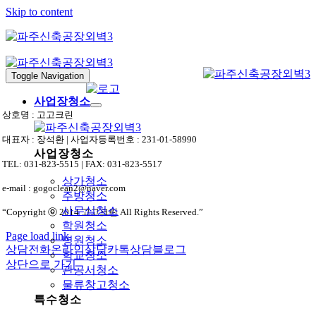
Skip to content
Toggle Navigation
사업장청소
상호명 : 고고크린
대표자 : 장석환 | 사업자등록번호 : 231-01-58990
사업장청소
TEL: 031-823-5515 | FAX: 031-823-5517
상가청소
e-mail : gogoclean2@naver.com
주방청소
사무실청소
“Copyright ⓒ 2014 고고크린 All Rights Reserved.”
학원청소
Page load link
병원청소
상담전화
온라인상담
카톡상담
블로그
학교청소
상단으로 가기
관공서청소
물류창고청소
특수청소