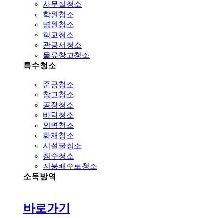
사무실청소
학원청소
병원청소
학교청소
관공서청소
물류창고청소
특수청소
준공청소
창고청소
공장청소
바닥청소
외벽청소
화재청소
시설물청소
침수청소
지붕배수로청소
소독방역
바로가기