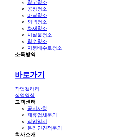
창고청소
공장청소
바닥청소
외벽청소
화재청소
시설물청소
침수청소
지붕배수로청소
소독방역
바로가기
작업갤러리
작업영상
고객센터
공지사항
제휴업체문의
작업일지
온라인견적문의
회사소개