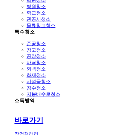
학원청소
병원청소
학교청소
관공서청소
물류창고청소
특수청소
준공청소
창고청소
공장청소
바닥청소
외벽청소
화재청소
시설물청소
침수청소
지붕배수로청소
소독방역
바로가기
작업갤러리