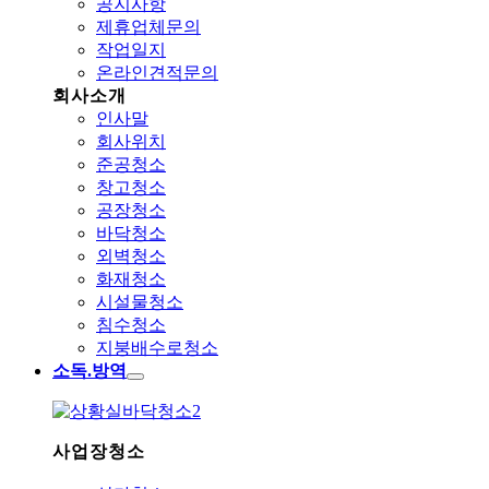
공지사항
제휴업체문의
작업일지
온라인견적문의
회사소개
인사말
회사위치
준공청소
창고청소
공장청소
바닥청소
외벽청소
화재청소
시설물청소
침수청소
지붕배수로청소
소독.방역
사업장청소