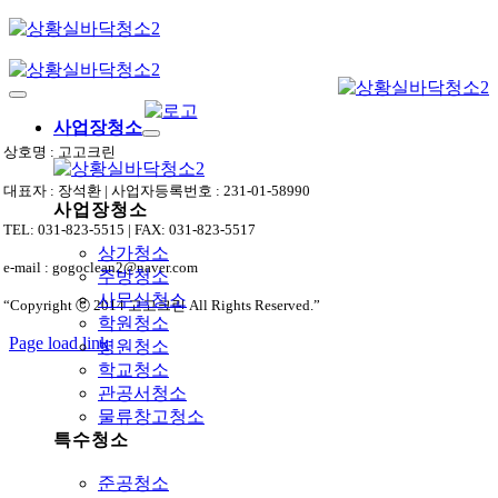
Skip
to
content
Toggle
Navigation
사업장청소
상호명 : 고고크린
대표자 : 장석환 | 사업자등록번호 : 231-01-58990
사업장청소
TEL: 031-823-5515 | FAX: 031-823-5517
상가청소
e-mail : gogoclean2@naver.com
주방청소
사무실청소
“Copyright ⓒ 2014 고고크린 All Rights Reserved.”
학원청소
Page load link
병원청소
상
학교청소
단
관공서청소
으
물류창고청소
로
특수청소
가
기
준공청소