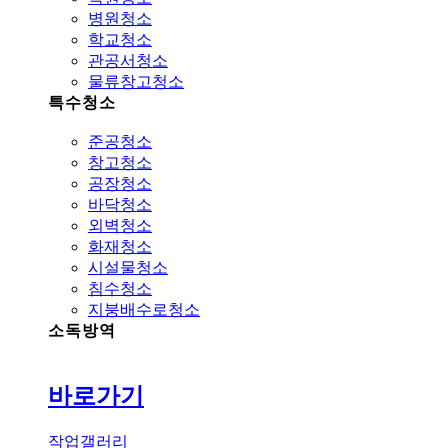
병원청소
학교청소
관공서청소
물류창고청소
특수청소
준공청소
창고청소
공장청소
바닥청소
외벽청소
화재청소
시설물청소
침수청소
지붕배수로청소
소독방역
바로가기
작업갤러리