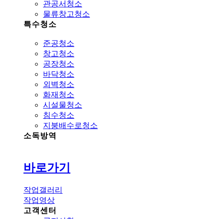
관공서청소
물류창고청소
특수청소
준공청소
창고청소
공장청소
바닥청소
외벽청소
화재청소
시설물청소
침수청소
지붕배수로청소
소독방역
바로가기
작업갤러리
작업영상
고객센터