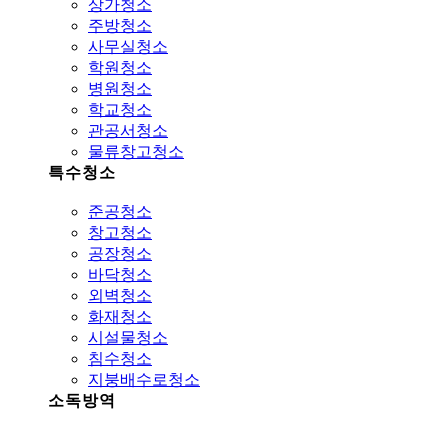
상가청소
주방청소
사무실청소
학원청소
병원청소
학교청소
관공서청소
물류창고청소
특수청소
준공청소
창고청소
공장청소
바닥청소
외벽청소
화재청소
시설물청소
침수청소
지붕배수로청소
소독방역