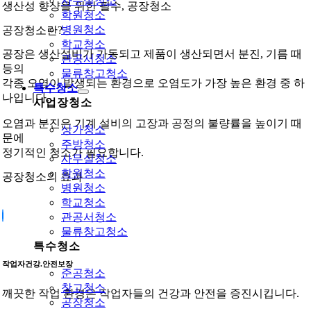
사무실청소
생산성 향샹을 위한 필수, 공장청소
학원청소
병원청소
공장청소란?
학교청소
공장은 생산설비가 가동되고 제품이 생산되면서 분진, 기름 때
관공서청소
등의
물류창고청소
각종 오염이 발생되는 환경으로 오염도가 가장 높은 환경 중 하
특수청소
나입니다.
사업장청소
오염과 분진은 기계 설비의 고장과 공정의 불량률을 높이기 때
상가청소
문에
주방청소
정기적인 청소가 필요합니다.
사무실청소
학원청소
공장청소의 효과
병원청소
학교청소
관공서청소
물류창고청소
특수청소
작업자건강.안전보장
준공청소
창고청소
깨끗한 작업 환경은 작업자들의 건강과 안전을 증진시킵니다.
공장청소