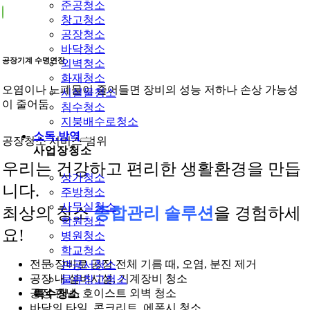
준공청소
창고청소
공장청소
바닥청소
공장기계 수명연장
외벽청소
화재청소
오염이나 노폐물이 줄어들면 장비의 성능 저하나 손상 가능성
시설물청소
이 줄어둠
침수청소
지붕배수로청소
소독.방역
공장청소 서비스 범위
사업장청소
우리는 건강하고 편리한 생활환경을 만듭
상가청소
니다.
주방청소
사무실청소
최상의 청소
종합관리 솔루션
을 경험하세
학원청소
요!
병원청소
학교청소
전문 장비로 공장 전체 기름 때, 오염, 분진 제거
관공서청소
공장 내 설비시설, 기계장비 청소
물류창고청소
공장 판넬, 호이스트 외벽 청소
특수청소
바닥의 타일, 콘크리트, 에폭시 청소