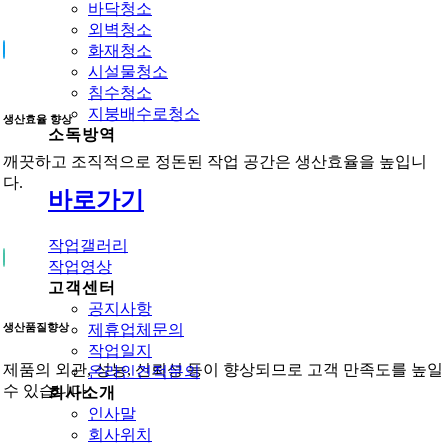
바닥청소
외벽청소
화재청소
시설물청소
침수청소
지붕배수로청소
생산효율 향상
소독방역
깨끗하고 조직적으로 정돈된 작업 공간은 생산효율을 높입니
다.
바로가기
작업갤러리
작업영상
고객센터
공지사항
제휴업체문의
생산품질향상
작업일지
제품의 외관, 성능, 신뢰성 등이 향상되므로 고객 만족도를 높일
온라인견적문의
수 있습니다.
회사소개
인사말
회사위치