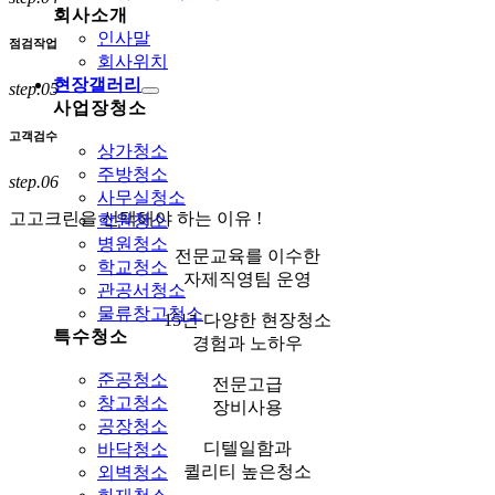
회사소개
인사말
점검작업
회사위치
현장갤러리
step.05
사업장청소
고객검수
상가청소
주방청소
step.06
사무실청소
고고크린을 선택해야 하는 이유 !
학원청소
병원청소
전문교육를 이수한
학교청소
자제직영팀 운영
관공서청소
물류창고청소
15년 다양한 현장청소
특수청소
경험과 노하우
준공청소
전문고급
창고청소
장비사용
공장청소
디텔일함과
바닥청소
퀼리티 높은청소
외벽청소