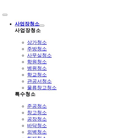
Skip
to
Toggle
content
Navigation
사업장청소
사업장청소
상가청소
주방청소
사무실청소
학원청소
병원청소
학교청소
관공서청소
물류창고청소
특수청소
준공청소
창고청소
공장청소
바닥청소
외벽청소