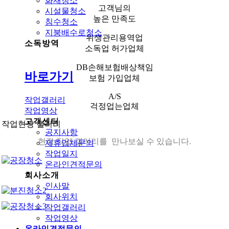
화재청소
고객님의
시설물청소
높은 만족도
침수청소
지붕배수로청소
위생관리용역업
소독방역
소독업 허가업체
DB손해보험배상책임
바로가기
보험 가입업체
A/S
작업갤러리
걱정업는업체
작업영상
고객센터
작업현장 갤러리
공지사항
현장 작업 갤러리를 만나보실 수 있습니다.
제휴업체문의
작업일지
온라인견적문의
회사소개
인사말
회사위치
작업갤러리
작업영상
온라인견적문의