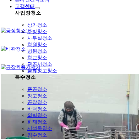
고객센터
사업장청소
상가청소
주방청소
사무실청소
학원청소
병원청소
학교청소
관공서청소
물류창고청소
특수청소
준공청소
창고청소
공장청소
바닥청소
외벽청소
화재청소
시설물청소
침수청소