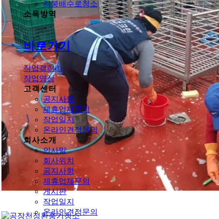
지붕배수로청소
소독방역
바로가기
작업갤러리
작업영상
고객센터
공지사항
제휴업체문의
작업일지
온라인견적문의
회사소개
인사말
회사위치
공지사항
제휴업체문의
게시판
작업일지
온라인견적문의