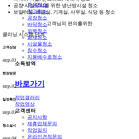
준공청소
공장 시설유지를 위한 냉난방시설 청소
창고청소
보일러실, 배관실, 기계실, 사무실, 식당 등 청소
공장청소
고객님의 편의를위한
바닥청소
외벽청소
클리닝 시스템 단계
화재청소
시설물청소
고객상담
침수청소
지붕배수로청소
step.01
소독방역
현장방문
바로가기
step.02
작업갤러리
일정확인
작업영상
고객센터
step.03
공지사항
제휴업체문의
청소실시
작업일지
온라인견적문의
step.04