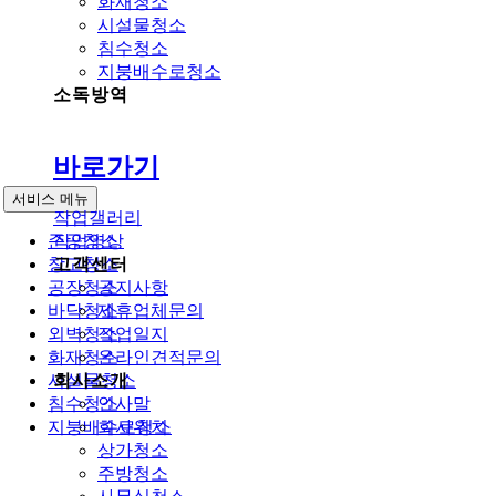
화재청소
시설물청소
침수청소
지붕배수로청소
소독방역
바로가기
서비스 메뉴
작업갤러리
작업영상
준공청소
고객센터
창고청소
공지사항
공장청소
제휴업체문의
바닥청소
작업일지
외벽청소
온라인견적문의
화재청소
회사소개
시설물청소
인사말
침수청소
회사위치
지붕배수로청소
상가청소
주방청소