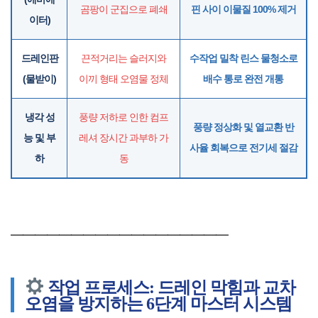
곰팡이 군집으로 폐쇄
핀 사이 이물질 100% 제거
이터)
드레인판
끈적거리는 슬러지와
수작업 밀착 린스 물청소로
(물받이)
이끼 형태 오염물 정체
배수 통로 완전 개통
냉각 성
풍량 저하로 인한 컴프
풍량 정상화 및 열교환 반
능 및 부
레셔 장시간 과부하 가
사율 회복으로 전기세 절감
하
동
━━━━━━━━━━━━━━━━━━
작업 프로세스: 드레인 막힘과 교차
오염을 방지하는 6단계 마스터 시스템