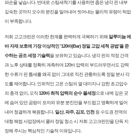
파손을 낳습니다. 반대로 스팀세척기를 사용하면 좁은 냉각 핀 내부
깊숙한 곳까지 오수와 분진을 밀어내어 씻어내는 물리적 유량이 턱없
이 부족합니다.
저희 고고크린은 이러한 한계를 완벽하게 극복하기 위해
알루미늄 에
바 자재 보호에 가장 이상적인 '120바(Bar) 정밀 고압 세척 공법'을 준
수하는 공조 세정 기술력
을 보유하고 있습니다. 냉각 핀의 적정 간격
과 노후 상태를 정확히 계측하여 120바 압력의 부드러우면서도 강력
한 수류가 핀 틈새를 왜곡 없이 그대로 직진 관통하도록 정밀 분사 각
도를 제어합니다. 인위적인 고온 스팀의 열 대미지나 강한 초고압수
의 충격 없이, 오직
120바 최적 압력의 순수 물세정
으로 내벽 깊은 곳
에 숨어 있던 곰팡이 포자와 유분 분진만을 부드럽고 명확하게 밀어
내어 청결하게 복원합니다.
일산, 파주, 김포, 인천
등 수도권 전역의
대형 해썹 사업장에서 쿨러 정밀 청소 시 저희 고고크린만을 단독 지
정해 주시는 핵심적인 기술적 이유입니다.