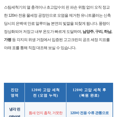
스팀세척기의 열 충격이나 초고압수의 핀 파손 위험 없이 오직 정교
한 120바 전용 물세정 공정만으로 오염을 제거한 유니트쿨러는 신축
당시의 은백색 안료 알루미늄 본연의 빛깔을 되찾게 됩니다. 풍량이
정상화되어 저장고 내부 온도가 빠르게 도달하며,
남양주, 구리, 하남,
가평
등 각지의 위생 거점에서 입증된 고고크린의 공조 세정 지표를
아래 표를 통해 직접 대조해 보실 수 있습니다.
진단
120바 고압 세척
120바 고압 세척 후
영역
전 (오염 누적)
(복원 완료)
냉각 핀
틈새 먼지 흡착, 거뭇한
120바 전용 수류 관통으로
(에바에