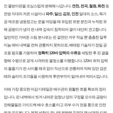
인 물받이판을 조심스럽게 분해해 나갑니다.
연천, 전곡, 철원, 화천
등
전방 지대의 저온 시설이나
파주, 일산, 김포, 인천
일대의 소스, 육가
공 제조원 냉동창고는 문을 여닫을 때 유입된 유분 분진과 누적된 유
해 곰팡이가 냉각 핀 내벽 깊숙이 침착되어 결이 대단히 견고합니다.
일반적인 가벼운 스팀 분사로는 핀 겉면만 겨우 적실 뿐 촘촘한 알루
미늄 에바 내벽을 전혀 관통하지 못하므로, 베테랑 기술자가 정밀 공
조용 펌프를 가동하여
정확히 120바 압력의 수류
를 세팅한 후 핀 결을
향해 수평으로 곧게 사격하듯 물청소를 이행합니다. 120바 최적 압력
의 물줄기가 핀 사이를 왜곡 없이 직선으로 관통하며 막혀 있던 검은
때와 슬러지 조각들을 시원하게 후면부까지 밀어내어 박리시킵니다.
이때 가장 중요한 마감 디테일은 배수관의 원활한 흐름 확보와 정리
입니다. 핀 내벽에서 씻겨 내려온 엄청난 양의 구정물 오수와 곰팡이
잔해물들은 가이드백 배수 호스를 타고 외부 수거 전용 통으로 안전
하게 유도됩니다. 본체 세척이 끝나면 분해해 두었던 팬 날개와 드레