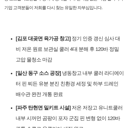
기업 고객분들이 저희를 다시 찾는 유일한 자부심입니다.
[김포 대곶면 육가공 창고]
정기 인증 갱신 심사 대
비 저온 원료 보관실 쿨러 4대 분해 후 120바 정밀
고압 물청소 마감
[일산 동구 소스 공장]
냉동창고 내부 쿨러 라디에이
터 핀 찌든 유분 분진 친환경 세정 및 하부 드레인
배수관 완전 개통 완료
[파주 탄현면 밀키트 시설]
저온 저장고 유니트쿨러
내부 시꺼먼 곰팡이 포자 군집 핀 변형 없이 120바