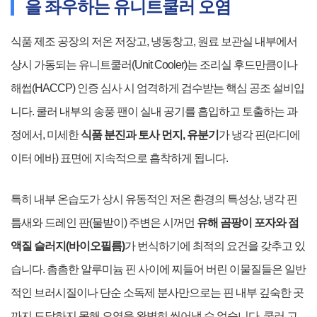
을 좌우하는 유니트쿨러 오염
식품 제조 공장의 저온 저장고, 냉동창고, 원료 보관실 내부에서
상시 가동되는 유니트쿨러(Unit Cooler)는 조리실 후드만큼이나
해썹(HACCP) 인증 심사 시 엄격하게 검수받는 핵심 공조 설비입
니다. 쿨러 내부의 송풍 팬이 실내 공기를 흡입하고 토출하는 과
정에서, 미세한
식품 분진과 토사 먼지, 유분기
가 냉각 핀(라디에
이터 에바) 표면에 지속적으로 흡착하게 됩니다.
특히 내부 온습도가 상시 유동적인 저온 환경의 특성상, 냉각 핀
틈새와 드레인 판(물받이) 주변은 시꺼먼
유해 곰팡이 포자와 점
액질 슬러지(바이오필름)
가 번식하기에 최적의 요건을 갖추고 있
습니다. 촘촘한 알루미늄 핀 사이에 찌들어 버린 이물질들은 일반
적인 브러시질이나 단순 소독제 분사만으로는 핀 내부 깊숙한 곳
까지 도달하지 못해 오염을 완벽히 씻어낼 수 없습니다. 쿨러 고