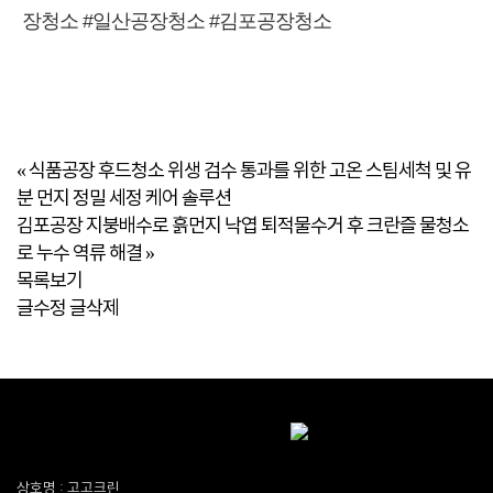
장청소 #일산공장청소 #김포공장청소
«
식품공장 후드청소 위생 검수 통과를 위한 고온 스팀세척 및 유
분 먼지 정밀 세정 케어 솔루션
김포공장 지붕배수로 흙먼지 낙엽 퇴적물수거 후 크란즐 물청소
로 누수 역류 해결
»
목록보기
글수정
글삭제
상호명 : 고고크린