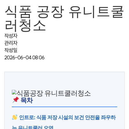
식품 공장 유니트쿨
작업일지
러청소
온라인견적문의
작성자
관리자
작성일
2026-06-04 08:06
목차
인트로: 식품 저장 시설의 보건 안전을 좌우하
는 유니트쿨러 오염