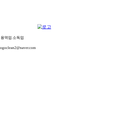
생관리용역업.소독업
gogoclean2@naver.com