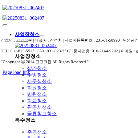
Skip
to
content
Toggle
Navigation
사업장청소
상호명 : 고고크린 | 대표자 : 장석환 | 사업자등록번호 : 231-01-58990 | 위
TEL: 031-823-5515 | FAX: 031-823-5517 | 문자전용: 010-2144-9292 | 이메일 : 
사업장청소
“Copyright ⓒ 2014 고고크린 All Rights Reserved.”
상가청소
Page load link
주방청소
상
사무실청소
단
학원청소
으
병원청소
로
학교청소
가
관공서청소
기
물류창고청소
특수청소
준공청소