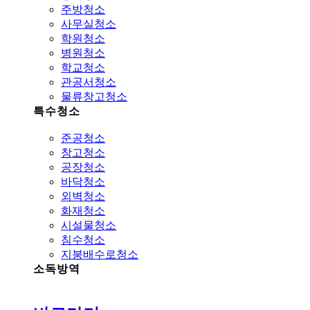
주방청소
사무실청소
학원청소
병원청소
학교청소
관공서청소
물류창고청소
특수청소
준공청소
창고청소
공장청소
바닥청소
외벽청소
화재청소
시설물청소
침수청소
지붕배수로청소
소독방역