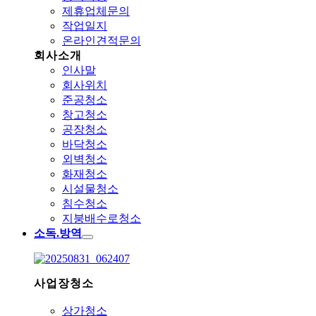
제휴업체문의
작업일지
온라인견적문의
회사소개
인사말
회사위치
준공청소
창고청소
공장청소
바닥청소
외벽청소
화재청소
시설물청소
침수청소
지붕배수로청소
소독.방역
사업장청소
상가청소