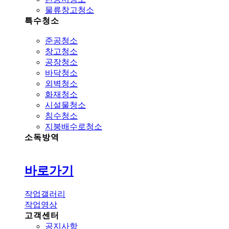
물류창고청소
특수청소
준공청소
창고청소
공장청소
바닥청소
외벽청소
화재청소
시설물청소
침수청소
지붕배수로청소
소독방역
바로가기
작업갤러리
작업영상
고객센터
공지사항