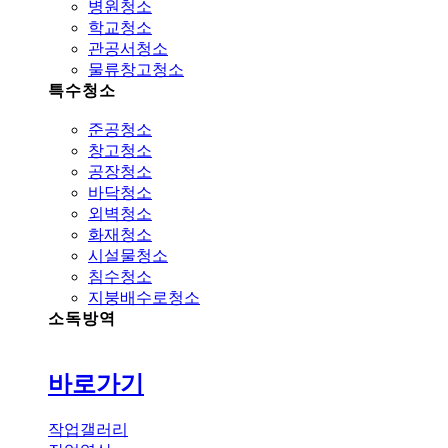
병원청소
학교청소
관공서청소
물류창고청소
특수청소
준공청소
창고청소
공장청소
바닥청소
외벽청소
화재청소
시설물청소
침수청소
지붕배수로청소
소독방역
바로가기
작업갤러리