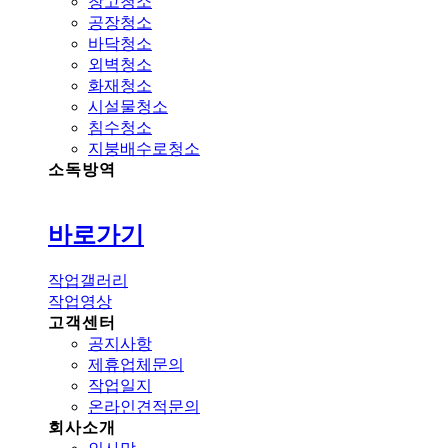
창고청소
공장청소
바닥청소
외벽청소
화재청소
시설물청소
침수청소
지붕배수로청소
소독방역
바로가기
작업갤러리
작업영상
고객센터
공지사항
제휴업체문의
작업일지
온라인견적문의
회사소개