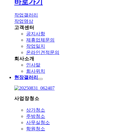
바로가기
작업갤러리
작업영상
고객센터
공지사항
제휴업체문의
작업일지
온라인견적문의
회사소개
인사말
회사위치
현장갤러리
사업장청소
상가청소
주방청소
사무실청소
학원청소